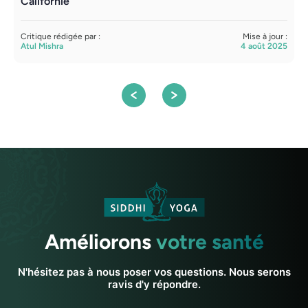
Californie
p
Critique rédigée par :
Mise à jour :
C
Atul Mishra
4 août 2025
S
Améliorons
votre santé
N'hésitez pas à nous poser vos questions. Nous serons
ravis d'y répondre.