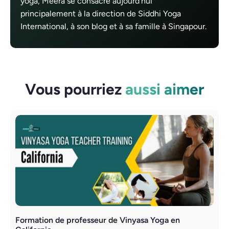
yoga, Meera se consacre aujourd'hui
principalement à la direction de Siddhi Yoga
International, à son blog et à sa famille à Singapour.
Vous pourriez
aussi aimer
Formation de professeur de Vinyasa Yoga en
A