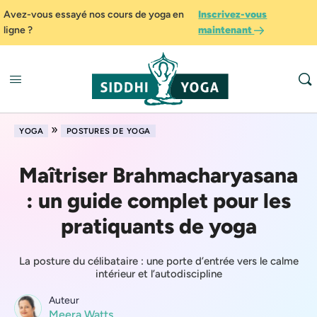
Avez-vous essayé nos cours de yoga en
Inscrivez-vous
ligne ?
maintenant
»
YOGA
POSTURES DE YOGA
Maîtriser Brahmacharyasana
: un guide complet pour les
pratiquants de yoga
La posture du célibataire : une porte d’entrée vers le calme
intérieur et l’autodiscipline
Auteur
Meera Watts