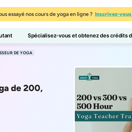
us essayé nos cours de yoga en ligne ?
Inscrivez-vou
tant
Spécialisez-vous et obtenez des crédits 
Blog
Apprendre
SSEUR DE YOGA
ga de 200,