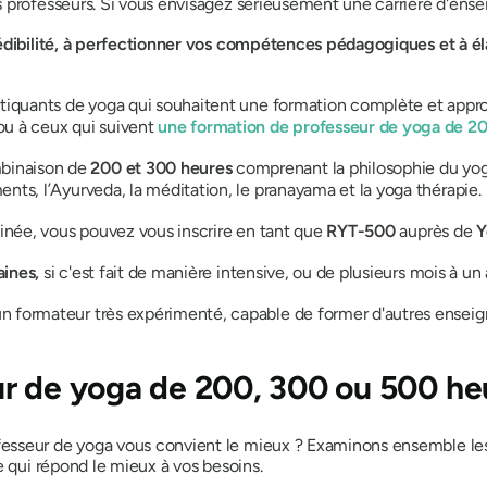
professeurs. Si vous envisagez sérieusement une carrière d'enseig
dibilité, à perfectionner vos compétences pédagogiques et à éla
tiquants de yoga qui souhaitent une formation complète et approf
ou à ceux qui suivent
une formation de professeur de yoga de 2
binaison de
200 et 300 heures
comprenant la philosophie du yo
nts, l’Ayurveda, la méditation, le pranayama et la yoga thérapie.
inée, vous pouvez vous inscrire en tant que
RYT-500
auprès de
Y
aines,
si c'est fait de manière intensive, ou de plusieurs mois à u
formateur très expérimenté, capable de former d'autres enseign
r de yoga de 200, 300 ou 500 he
esseur de yoga vous convient le mieux ? Examinons ensemble l
e qui répond le mieux à vos besoins.