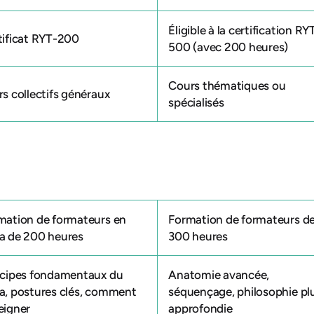
Éligible à la certification RY
tificat RYT-200
500 (avec 200 heures)
Cours thématiques ou
rs collectifs généraux
spécialisés
mation de formateurs en
Formation de formateurs d
a de 200 heures
300 heures
ncipes fondamentaux du
Anatomie avancée,
a, postures clés, comment
séquençage, philosophie pl
eigner
approfondie