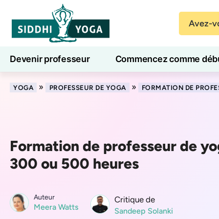
Avez-vo
Devenir professeur
Commencez comme débu
Cours de yoga en ligne
7 jours de bien-être
»
»
YOGA
PROFESSEUR DE YOGA
FORMATION DE PROFE
Formation de professeur de yo
300 ou 500 heures
Auteur
Critique de
Meera Watts
Sandeep Solanki