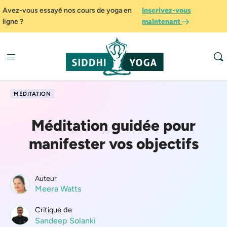
Avez-vous essayé nos cours de yoga en
Inscrivez-vous
ligne ?
maintenant
MÉDITATION
Méditation guidée pour
manifester vos objectifs
Auteur
Meera Watts
Critique de
Sandeep Solanki