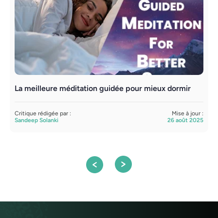
La meilleure méditation guidée pour mieux dormir
L
p
Critique rédigée par :
Mise à jour :
Sandeep Solanki
26 août 2025
C
S