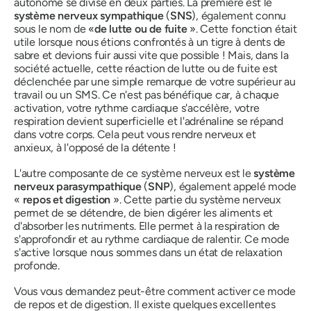
autonome se divise en deux parties. La première est le
système nerveux sympathique
(
SNS
), également connu
sous le nom de «
de lutte ou
de fuite
». Cette fonction était
utile lorsque nous étions confrontés à un tigre à dents de
sabre et devions fuir aussi vite que possible ! Mais, dans la
société actuelle, cette réaction de lutte ou de fuite est
déclenchée par une simple remarque de votre supérieur au
travail ou un SMS. Ce n'est pas bénéfique car, à chaque
activation, votre rythme cardiaque s'accélère, votre
respiration devient superficielle et l'adrénaline se répand
dans votre corps. Cela peut vous rendre nerveux et
anxieux, à l'opposé de la détente !
L'autre composante de ce système nerveux est le
système
nerveux parasympathique
(
SNP
), également appelé mode
«
repos et
digestion
». Cette partie du système nerveux
permet de se détendre, de bien digérer les aliments et
d'absorber les nutriments. Elle permet à la respiration de
s'approfondir et au rythme cardiaque de ralentir. Ce mode
s'active lorsque nous sommes dans un état de relaxation
profonde.
Vous vous demandez peut-être comment activer ce mode
de repos et de digestion. Il existe quelques excellentes