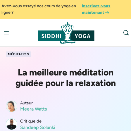
Avez-vous essayé nos cours de yoga en
Inscrivez-vous
ligne ?
maintenant
MÉDITATION
La meilleure méditation
guidée pour la relaxation
Auteur
Meera Watts
Critique de
Sandeep Solanki