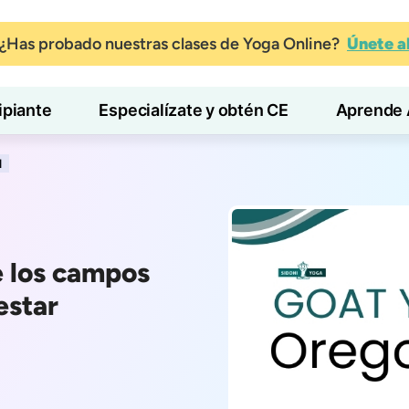
¿Has probado nuestras clases de Yoga Online?
Únete 
ipiante
Especialízate y obtén CE
Aprende 
N
e los campos
estar