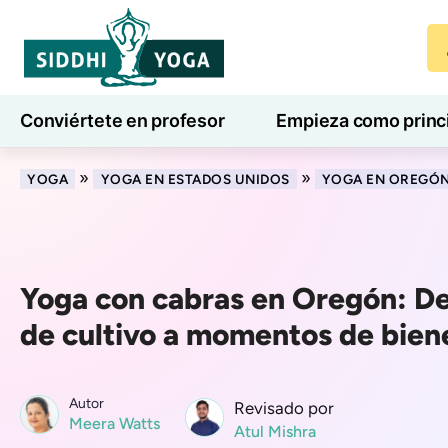
Conviértete en profesor
Empieza como princ
7 días de bienestar
Blog
Aprender
»
»
YOGA
YOGA EN ESTADOS UNIDOS
YOGA EN OREGÓ
Yoga con cabras en Oregón: D
de cultivo a momentos de bien
Autor
Revisado por
Meera Watts
Atul Mishra