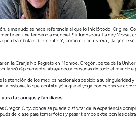
gón
, a menudo se hace referencia al que lo inició todo: Original
amente en una tendencia mundial. Su fundadora, Lainey Morse, cre
ue deambulan libremente. Y, como era de esperar, ¡la gente se 
gar en la Granja No Regrets en Monroe, Oregón, cerca de la Unive
popularizó rápidamente, atrayendo a personas de todo el mundo a 
te la atención de los medios nacionales debido a su singularidad 
a historia, lo que contribuyó a que el yoga con cabras se convir
 para tus amigos y familiares
es Oregon City, donde se puede disfrutar de la experiencia comple
spués de clase para tomar fotos y pasar tiempo extra con las cabras