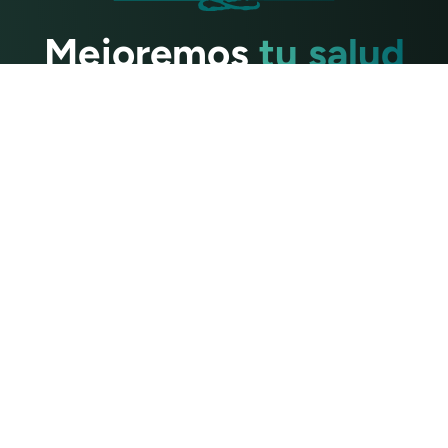
Mejoremos
tu salud
n enviarnos cualquier pregunta que tenga. Con gusto la resp
Contáctenos
a
Recursos de yoga
otros
Yoga para principiantes
quipo
Formación de profesores
os
Reseñas de capacitación
itio
Recursos para profesores