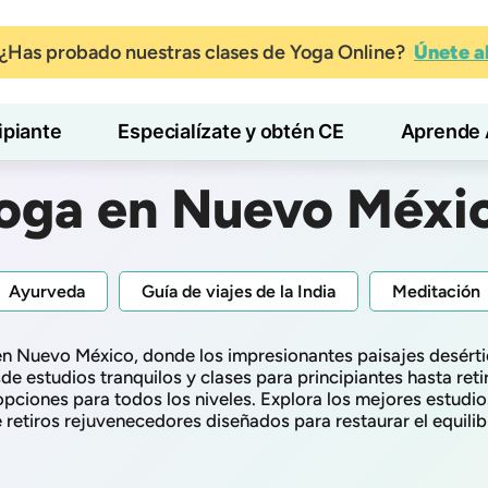
¿Has probado nuestras clases de Yoga Online?
Únete 
ipiante
Especialízate y obtén CE
Aprende 
oga en Nuevo Méxi
Ayurveda
Guía de viajes de la India
Meditación
 Nuevo México, donde los impresionantes paisajes desértico
de estudios tranquilos y clases para principiantes hasta re
ciones para todos los niveles. Explora los mejores estudios,
 retiros rejuvenecedores diseñados para restaurar el equilibr