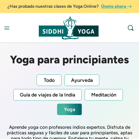
¿Has probado nuestras clases de Yoga Online?
Únete ahora
Yoga para principiantes
Todo
Ayurveda
Guía de viajes de la India
Meditación
Yoga
Aprende yoga con profesores indios expertos. Disfruta de
prácticas seguras y fáciles de usar para principiantes, aptas
para todo tipo de cuerpos. Fortalece tu mente, calma tu