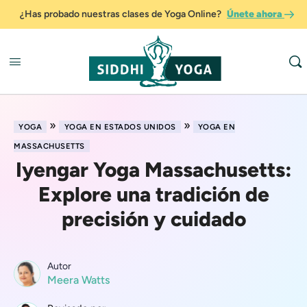
¿Has probado nuestras clases de Yoga Online?
Únete ahora
»
»
YOGA
YOGA EN ESTADOS UNIDOS
YOGA EN
MASSACHUSETTS
Iyengar Yoga Massachusetts:
Explore una tradición de
precisión y cuidado
Autor
Meera Watts