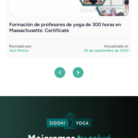
Formación de profesores de yoga de 300 horas en
I
Massachusetts: Certifícate
f
Revisado por:
Actualizado el:
R
Atul Mishra
25 de septiembre de 2025
A