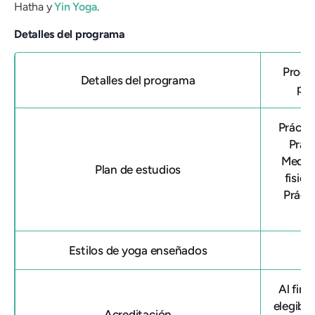
Hatha y
Yin Yoga
.
Detalles del programa
Progr
Detalles del programa
pro
Prácti
Pran
Medit
Plan de estudios
fisiol
Práct
Estilos de yoga enseñados
Al fina
elegibl
Acreditación