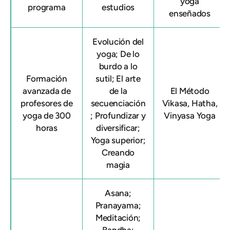
yoga
programa
estudios
enseñados
Evolución del
yoga; De lo
burdo a lo
Formación
sutil; El arte
avanzada de
de la
El Método
profesores de
secuenciación
Vikasa, Hatha,
yoga de 300
; Profundizar y
Vinyasa Yoga
horas
diversificar;
Yoga superior;
Creando
magia
Asana;
Pranayama;
Meditación;