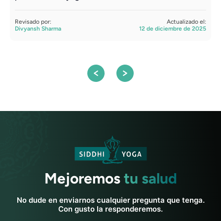
e
Revisado por:
Actualizado el:
Divyansh Sharma
12 de diciembre de 2025
R
A
Mejoremos
tu salud
No dude en enviarnos cualquier pregunta que tenga.
Con gusto la responderemos.