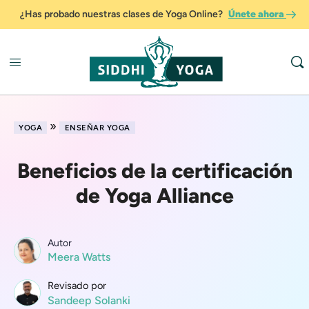
¿Has probado nuestras clases de Yoga Online?
Únete ahora
»
YOGA
ENSEÑAR YOGA
Beneficios de la certificación
de Yoga Alliance
Autor
Meera Watts
Revisado por
Sandeep Solanki