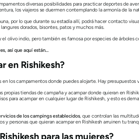
ampamentos diversas posibilidades para practicar deportes de aven
ventura, los viajeros se duermen contemplando la armonía de la nat
auna, por lo que durante su estadía allí, podrá hacer contacto vis
 langures dorados, bisontes, patos y muchos más.
y el olivo indio, pero también es famosa por especies de árboles c
s, así que aquí están…
r en Rishikesh?
en los campamentos donde puedes alojarte. Hay presupuestos var
s propias tiendas de campaña y acampar donde quieran en Rishike
sos para acampar en cualquier lugar de Rishikesh, y esto es demasi
servicios de los campings establecidos
, que controlan las multitu
os y personas que quieran acampar en Rishikesh arruinen tu tranqu
Rishikesh para las mujeres?