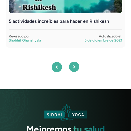
5 actividades increíbles para hacer en Rishikesh
R
Revisado por:
Actualizado el:
R
Shobhit Ghanshyala
5 de diciembre de 2021
S
Mejoremos
tu salud