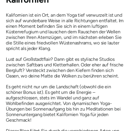
Kalifornien ist ein Ort, an dem Yoga tief verwurzelt ist und
sich auf wunderbare Weise in alle Richtungen entfaltet. Im
einen Moment befinden Sie sich in einem luftigen
Küstenrefugium und lauschen dem Rauschen der Wellen
zwischen Ihren Atemzügen, und im nächsten erleben Sie
die Stille eines friedvollen Wüstenashrams, wo sie lauter
spricht als jeder Klang.
Lust auf Großstadtflair? Dann gibt es stylische Studios
zwischen Saftbars und Kletterhallen. Oder eher auf frische
Bergluft? Versteckt zwischen den Kiefern finden sich
Oasen, wo deine Matte die Wolken zu berühren scheint.
Es geht nicht nur um die Landschaft
(obwohl die ein
schöner Bonus ist)
. Es geht um die Energie –
aufgeschlossen, stets im Wandel und ganz auf
Wohlbefinden ausgerichtet. Von dynamischen Yoga-
Übungen bei Sonnenaufgang bis hin zu Meditationen bei
Sonnenuntergang bietet Kalifornien Yoga für jeden
Geschmack!
Dieser Blog führt Sie durch die verschiedenen Arten von