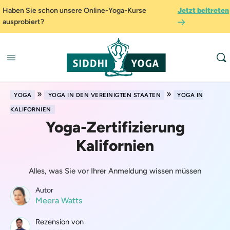
Haben Sie schon unsere Online-Yoga-Kurse
Jetzt beitreten
ausprobiert?
»
»
YOGA
YOGA IN DEN VEREINIGTEN STAATEN
YOGA IN
KALIFORNIEN
Yoga-Zertifizierung
Kalifornien
Alles, was Sie vor Ihrer Anmeldung wissen müssen
Autor
Meera Watts
Rezension von