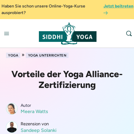
Haben Sie schon unsere Online-Yoga-Kurse
Jetzt beitreten
ausprobiert?
»
YOGA
YOGA UNTERRICHTEN
Vorteile der Yoga Alliance-
Zertifizierung
Autor
Meera Watts
Rezension von
Sandeep Solanki