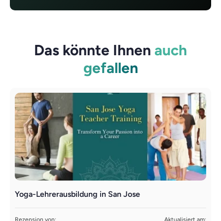
Das könnte Ihnen
auch
gefallen
Yoga-Lehrerausbildung in San Jose
K
W
Rezension von:
Aktualisiert am: