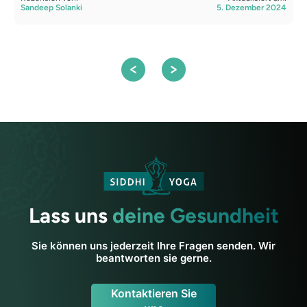
Sandeep Solanki
5. Dezember 2024
R
A
Lass uns
deine Gesundheit
Sie können uns jederzeit Ihre Fragen senden. Wir
beantworten sie gerne.
Kontaktieren Sie