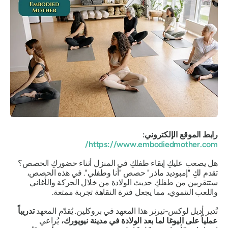
رابط الموقع الإلكتروني:
https://www.embodiedmother.com/
هل يصعب عليكِ إبقاء طفلكِ في المنزل أثناء حضوركِ الحصص؟
تقدم لكِ "إمبوديد ماذر" حصص "أنا وطفلي". في هذه الحصص،
ستتقربين من طفلكِ حديث الولادة من خلال الحركة والأغاني
واللعب التنموي، مما يجعل فترة النقاهة تجربة ممتعة.
تُدير أديل لوكس-تيرنر هذا المعهد في بروكلين. يُقدّم المعهد
تدريباً
عملياً على اليوغا لما بعد الولادة في مدينة نيويورك،
يُراعي