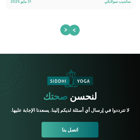
سانديب سولانكي
31 مايو 2025
أتول
لنحسن
صحتك
لا تترددوا في إرسال أي أسئلة لديكم إلينا. يسعدنا الإجابة عليها.
اتصل بنا