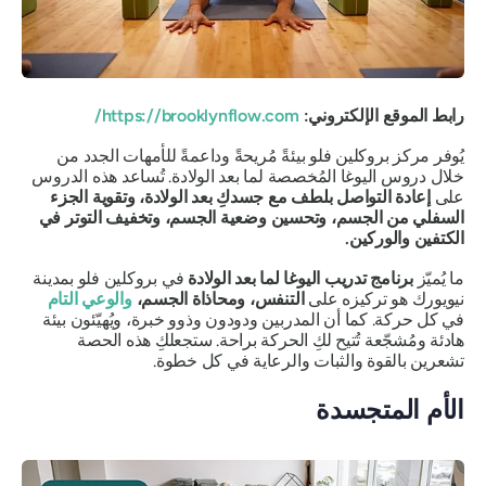
رابط الموقع الإلكتروني:
https://brooklynflow.com/
يُوفر مركز بروكلين فلو بيئةً مُريحةً وداعمةً للأمهات الجدد من
خلال دروس اليوغا المُخصصة لما بعد الولادة. تُساعد هذه الدروس
على
إعادة التواصل بلطف مع جسدكِ بعد الولادة، وتقوية الجزء
السفلي من الجسم، وتحسين وضعية الجسم، وتخفيف التوتر في
الكتفين والوركين.
ما يُميّز
برنامج تدريب اليوغا لما بعد الولادة
في بروكلين فلو بمدينة
نيويورك هو تركيزه على
التنفس، ومحاذاة الجسم،
والوعي التام
في كل حركة. كما أن المدربين ودودون وذوو خبرة، ويُهيّئون بيئة
هادئة ومُشجّعة تُتيح لكِ الحركة براحة. ستجعلكِ هذه الحصة
تشعرين بالقوة والثبات والرعاية في كل خطوة.
الأم المتجسدة