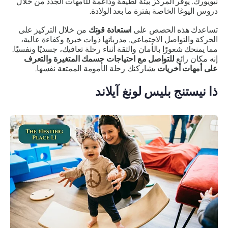
نيويورك. يوفر المركز بيئة لطيفة وداعمة للأمهات الجدد من خلال
دروس اليوغا الخاصة بفترة ما بعد الولادة.
تساعدك هذه الحصص على
استعادة قوتك
من خلال التركيز على
الحركة والتواصل الاجتماعي. مدرباتها ذوات خبرة وكفاءة عالية،
مما يمنحك شعورًا بالأمان والثقة أثناء رحلة تعافيك، جسديًا ونفسيًا.
إنه مكان رائع
للتواصل مع احتياجات جسمك المتغيرة والتعرف
على أمهات أخريات
يشاركنك رحلة الأمومة الممتعة نفسها.
ذا نيستنج بليس لونغ آيلاند