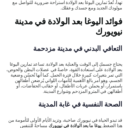
تهدأ، تُعدّ تمارين اليوغا بعد الولادة استراحة ضرورية للتواصل مع
مولودك الجديد ومع جسدك وعقلك.
فوائد اليوغا بعد الولادة في مدينة
نيويورك
التعافي البدني في مدينة مزدحمة
يحتاج جسمكِ إلى الوقت والعناية بعد الولادة. تساعد تمارين اليوغا
بعد الولادة على استعادة القوة، خاصةً في عضلات البطن والحوض،
التي تمر بتغيرات كبيرة خلال فترة الحمل. كما أنها تُحسّن وضعية
الجسم، وهو أمر بالغ الأهمية للأمهات اللواتي يُرضعن أطفالهن
باستمرار، أو يحملن عربات الأطفال، أو حقائب الحفاضات، أو
أطفالهن في المترو المزدحم وشوارع المدينة.
الصحة النفسية في غابة المدينة
قد تبدو الحياة في نيويورك صاخبة، وتزيد الأيام الأولى للأمومة من
هذا الضغط.
يوغا ما بعد الولادة في نيويورك
مساحةً للتنفس