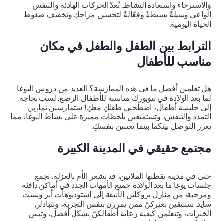
والاسترخاء واستعادة النشاط. تُعدّ الحركات الهادئة والتنفس
الواعي وسيلةً بسيطةً وفعّالةً لتحسين مزاجكِ وتخفيف ضغوط
الحياة اليومية.
الترابط بين الطفل والطفل في مكان
مناسب للأطفال
هل تعلمين أفضل ما في هذه الممارسة؟ العديد من دروس اليوغا
لما بعد الولادة في نيويورك مناسبة للأطفال الرضع. لستِ بحاجة
إلى جليسة أطفال، اصطحبي طفلكِ معكِ! ستمارسين تمارين
التمدد والتنفس، وتستمتعين بلحظات مميزة على بساط اليوغا، مما
يعزز التواصل بينكما بينما تعتنين بنفسكِ.
مجتمع حقيقي في المدينة الكبيرة
حتى في مدينة يقطنها الملايين، قد تشعر الأم بالعزلة. تجمع
جلسات يوغا ما بعد الولادة جميع الأمهات الجدد في أماكن دافئة
ومرحبة، من منازل بروكلين الأنيقة إلى استوديوهات أبر ويست
سايد. ستلتقين بغيركنّ ممن يمررن بنفس التجربة، وتتبادلن
الخبرات، وتتعلمن كيفية رعاية أطفالكنّ بشكل أفضل، وتبنين