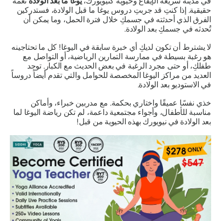
في مدينة سريعة الإيقاع وحيوية كنيويورك،
يوغا ما بعد الولادة
نعمة
حقيقية. إذا كنتِ قد جربتِ دروس يوغا ما قبل الولادة، فستدركين
الفرق الذي أحدثته في جسمكِ خلال فترة الحمل، وما يمكن أن
تُحدثه في جسمكِ بعد الولادة.
لا يشترط أن تكون لديكِ أي خبرة سابقة في اليوغا! كل ما تحتاجينه
هو رغبة بسيطة في ممارسة التمارين الرياضية، أو التواصل مع
طفلكِ، أو حتى مجرد الرغبة في بعض الحديث مع الكبار. توجد
العديد من مراكز اليوغا المخصصة للحوامل والتي تقدم أيضاً دروساً
في الاستوديو بعد الولادة.
خذي نفسًا عميقًا واختاري بحكمة. مع مدربين خبراء، وأماكن
مناسبة للأطفال، وأجواء مجتمعية داعمة، لم تكن رياضة اليوغا لما
بعد الولادة في نيويورك بهذه الحيوية من قبل!