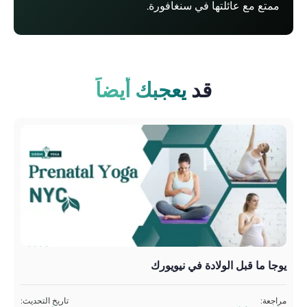
ممتع مع عائلتها في سنغافورة.
قد
يعجبك أيضاً
يوجا ما قبل الولادة في نيويورك
يوج
مراجعة:
تاريخ التحديث:
تمت 