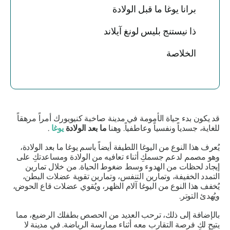
برانا يوغا ما قبل الولادة
ذا نيستنج بليس لونغ آيلاند
الخلاصة
قد يكون بدء حياة الأمومة في مدينة صاخبة كنيويورك أمراً مرهقاً
للغاية، جسدياً ونفسياً وعاطفياً. وهنا
ما بعد الولادة
يوغا
.
يُعرف هذا النوع من اليوغا اللطيفة أيضاً باسم يوغا ما بعد الولادة،
وهو مصمم لدعم جسمكِ أثناء تعافيه من الولادة ومساعدتكِ على
إيجاد لحظات من الهدوء وسط ضغوط الحياة. من خلال تمارين
التمدد الخفيفة، وتمارين التنفس، وتمارين تقوية عضلات البطن،
يُخفف هذا النوع من اليوغا آلام الظهر، ويُقوي عضلات قاع الحوض،
ويُهدئ التوتر.
بالإضافة إلى ذلك، ترحب العديد من الحصص بطفلك الرضيع، مما
يتيح لكِ فرصة التقارب معه أثناء ممارسة الرياضة. في مدينة لا