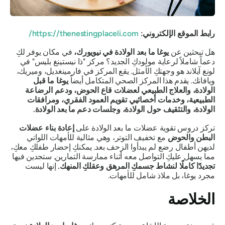
رابط الموقع الإلكتروني:
https://thenestingplaceli.com/
هل تبحثين عن
يوغا ما بعد الولادة في نيويورك،
في مكان يوفر لكِ
دعماً شاملاً لرعاية مولودكِ الجديد؟ مركز "ذا نيستينغ بليس" في
لونغ آيلاند هو وجهتكِ الأمثل. يقع المركز في فارمينغديل، وميريك،
ويافانك. يقدم هذا المركز الصحي المتكامل أيضاً
يوغا ما قبل
الولادة، والعلاج الطبيعي لعضلات قاع الحوض، ودعم الرضاعة
الطبيعية، وخدمات أخصائيي تقويم العمود الفقري، ومرافقات
الولادة، والتثقيف حول الولادة، وجلسات دعم ما بعد الولادة.
تركز دروس تقوية عضلات ما بعد الولادة على
إعادة بناء عضلات
البطن والحوض
مع تخفيف التوتر، وهي مثالية للأمهات اللواتي
لديهن أطفال رضع لم يبدأوا الزحف بعد. يمكنكِ إحضار طفلكِ معكِ،
مما يسهل عليكِ التواصل معه أثناء ممارسة التمارين. ستجدين فيها
تجديدًا كاملًا لنشاط جسمكِ المرهق وعقلكِ المنهك.
إنها ليست
مجرد يوغا، بل ملاذ شامل للأمهات.
الخلاصة