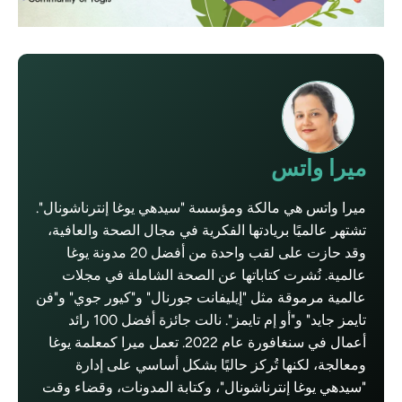
ميرا واتس
ميرا واتس هي مالكة ومؤسسة "سيدهي يوغا إنترناشونال".
تشتهر عالميًا بريادتها الفكرية في مجال الصحة والعافية،
وقد حازت على لقب واحدة من أفضل 20 مدونة يوغا
عالمية. نُشرت كتاباتها عن الصحة الشاملة في مجلات
عالمية مرموقة مثل "إيليفانت جورنال" و"كيور جوي" و"فن
تايمز جايد" و"أو إم تايمز". نالت جائزة أفضل 100 رائد
أعمال في سنغافورة عام 2022. تعمل ميرا كمعلمة يوغا
ومعالجة، لكنها تُركز حاليًا بشكل أساسي على إدارة
"سيدهي يوغا إنترناشونال"، وكتابة المدونات، وقضاء وقت