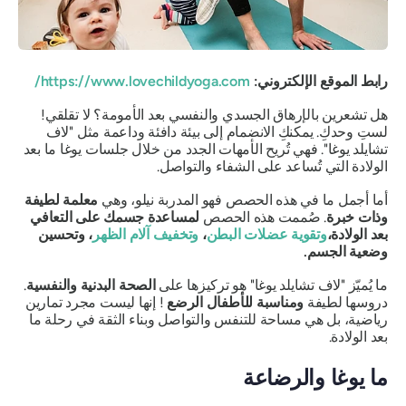
رابط الموقع الإلكتروني:
https://www.lovechildyoga.com/
هل تشعرين بالإرهاق الجسدي والنفسي بعد الأمومة؟ لا تقلقي!
لستِ وحدكِ. يمكنكِ الانضمام إلى بيئة دافئة وداعمة مثل "لاف
تشايلد يوغا". فهي تُريح الأمهات الجدد من خلال جلسات يوغا ما بعد
الولادة التي تُساعد على الشفاء والتواصل.
أما أجمل ما في هذه الحصص فهو المدربة نيلو، وهي
معلمة لطيفة
وذات خبرة
. صُممت هذه الحصص
لمساعدة جسمك على التعافي
بعد الولادة،
وتقوية عضلات البطن
،
وتخفيف آلام الظهر
، وتحسين
وضعية الجسم.
ما يُميّز "لاف تشايلد يوغا" هو تركيزها على
الصحة البدنية والنفسية
.
دروسها لطيفة
ومناسبة للأطفال الرضع
! إنها ليست مجرد تمارين
رياضية، بل هي مساحة للتنفس والتواصل وبناء الثقة في رحلة ما
بعد الولادة.
ما يوغا والرضاعة