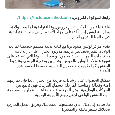
رابط الموقع الإلكتروني:
https://thelotusmethod.com/
قلة قليلة من الأماكن تقدم
دروس يوغا افتراضية لما بعد الولادة
،
وطريقة لوتس إحداها. تختلف مزايا الانضمام إلى جلسة افتراضية
في عالمنا الرقمي اليوم.
يقدم مركز لوتس ميثود برنامج لياقة بدنية مصمم خصيصًا لما بعد
الولادة، يتميز بخصائص فريدة. مدربوه الخبراء على دراية تامة
باحتياجات الأمهات، حيث يعلمون وضعيات اليوغا التي تساعد على
تقوية عضلات البطن والحوض، وتحسين وضعية الجسم، وتنشيط
التنفس
. كما صُممت حصصهم التدريبية خصيصًا لتحقيق هذه
الأهداف.
يمكنكِ الحصول على إرشادات فردية من الخبراء، لذا فإن تمارينهم
آمنة وفعّالة ومناسبة لمرحلة جسمكِ الفريدة. فهي تجمع بين
الحركات الوظيفية
- مثل القرفصاء والاندفاعات وتمارين المقاومة
- مع
التنفس الواعي لدعم مهام الأمومة اليومية.
بالإضافة إلى ذلك، فإن مجتمعهم المتماسك وفريق العمل المدرب
يجعلانك تشعر بالثقة والتمكين!