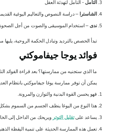
التأمل
- التأمل لتهدئة العقل
الشاسترا
– دراسة النصوص والتعاليم اليوغية القديمة
ندى
– استخدام الموسيقى والصوت من أجل الصحوة ا
تبدأ الحصص بالترديد وتبادل الحكمة الروحية، يليها 
فوائد يوجا جيفاموكتي
ما الذي ستجنيه من ممارستها؟ بعد قراءة الفوائد ال
يمكن أن توفر ممارسة يوغا جيفاموكتي بانتظام العديد
فهو يحسن القوة البدنية والتوازن والمرونة.
هذا النوع من اليوغا ينظف الجسم من السموم بشكل 
يساعد على
تقليل التوتر
ويريحك من الداخل إلى الخار
تعمل هذه الممارسة الحديثة على تنمية اليقظة الذهني