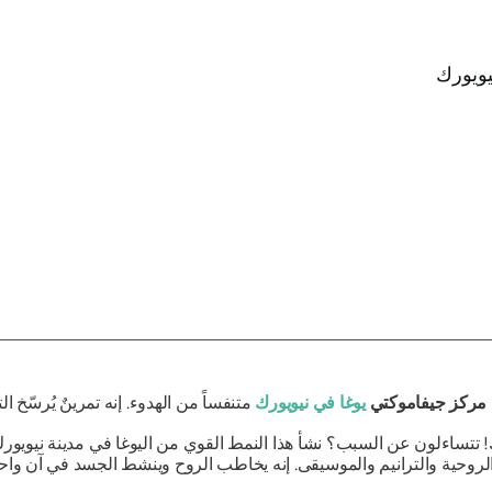
مركز جيفاموكتي
يوغا في نيويورك
متنفساً من الهدوء. إنه تمرينٌ يُرسّخ 
تتساءلون عن السبب؟ نشأ هذا النمط القوي من اليوغا في مدينة نيويورك، 
م الروحية والترانيم والموسيقى. إنه يخاطب الروح وينشط الجسد في آن واحد