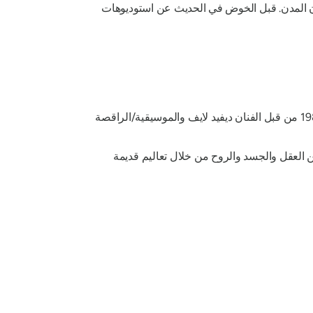
ان المدن. قبل الخوض في الحديث عن استوديوهات
والتي تعني "التحرر أثناء الحياة". وقد تم ابتكارها في عام 1984 من قبل الفنان ديفيد لايف والموسيقية/الراقصة
ن العقل والجسد والروح من خلال تعاليم قديمة