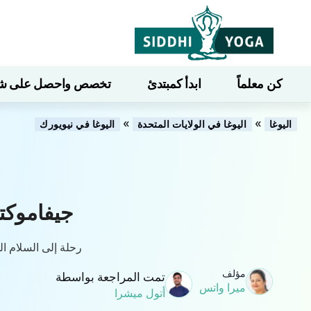
كن معلماً
ابدأ كمبتدئ
تخصص واحصل على شهاد
»
»
اليوغا
اليوغا في الولايات المتحدة
اليوغا في نيويورك
جيفاموكتي
رحلة إلى السلام الد
مؤلف
تمت المراجعة بواسطة
ميرا واتس
أتول ميشرا