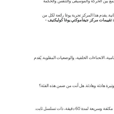
مع بين الحركة والموسيقى والتنفس والحكمة
ة. يقدم هذا المركز تجربة يوغا رائعة لكل من
ة
تقييمات مركز جيفاموكتي يوغا كوليكتيف -
ة، الانحناءات الخلفية، والوضعيات المقلوبة. يُقدم
تيرة هادئة وهادئة. هل أنت من ضمن هذه الفئة؟
هل ترغب في إضافة الحيوية إلى تمارينك وحياتك؟ إذن، جرب حصة "المحارب الروحي". إنها حصة مكثفة وسريعة لمدة 60 دقيقة، ذات تسلسل ثابت.