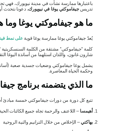
باعتبارها ممارسة نشأت في مدينة نيويورك، فهي تجم
تدريس
جيفاموكتي يوغا في نيويورك،
دعونا نتحدث أول
ما هو جيفاموكتي يوغا وما 
يُعدّ جيفاموكتي يوغا ممارسة يوغا قوية
على نمط فيني
كلمة "جيفاموكتي" مشتقة من الكلمة السنسكريتية
"
شارون غانون، واللذان استلهما من أساتذة اليوغا الت
يشمل يوغا جيفاموكتي وضعيات جسدية صعبة (آسانا). 
وحكمة الحياة المعاصرة.
ما الذي يتضمنه برنامج جيفا
تتبع كل دورة من دورات جيفاموكتي خمسة مبادئ أ
أهيمسا
– اللاعنف والرحمة تجاه جميع الكائنات الحية
بهاكتي
– الإخلاص من خلال الترانيم والنية الروحية