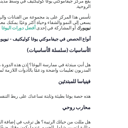
يقع مركز جيفاموكتي يوغا كوليكتيف في وسط مدينة 
الروحية.
تأسس هذا المركز على يد مجموعة من الفنانات والراق
يسعى إلى النمو والشفاء وحياة أكثر وعيًا. يمكنك م
نيويورك
أو المشاركة في إحدى
أفضل دورات اليوغا 
أنواع الحصص في جيفاموكتي يوغا كوليكتيف - نيويو
الأساسيات (سلسلة الأساسيات)
هل أنتِ مبتدئة في ممارسة اليوغا؟ إذن هذه الدورة من
المدربون تعليمات واضحة ودعمًا بالأدوات اللازمة ل
فينياسا للمبتدئين
هذه حصة يوغا بطيئة وثابتة تساعدك على ربط التنفس
محارب روحي
هل مللت من حياتك الرتيبة؟
مثالية لتمرين شامل للجسم عندما يكون وقتك ضيقًا