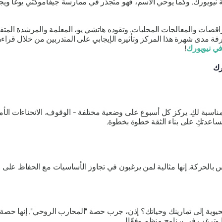
نيويورك. وكما يوحي الاسم، فهو متجذر في ممارسة جيفاموكتي يوغا ويج
صات والمعالجات المحليات. وتقوده هاتشي يو، المعلمة والمرشدة المتفاني
عرفة مدى شهرة هذا المركز وتأثيره الإيجابي على المتدربين من خلال قراء
في نيويورك
!
رك
اسبة لكِ. يركز كل أسبوع على وضعية مختلفة - الوقوف، الانحناءات الأمامي
مساعدتكِ على بناء الثقة خطوة بخطوة.
 بالحركة. إنها مثالية لمن يرغبون في تجاوز الأساسيات مع الحفاظ على و
 وترغب في برنامج منظم وفعّال.