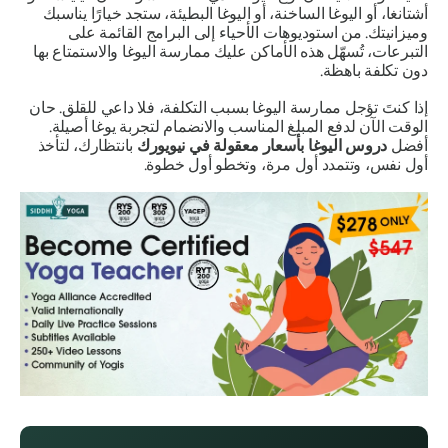
أشتانغا، أو اليوغا الساخنة، أو اليوغا البطيئة، ستجد خيارًا يناسبك
وميزانيتك. من استوديوهات الأحياء إلى البرامج القائمة على
التبرعات، تُسهّل هذه الأماكن عليك ممارسة اليوغا والاستمتاع بها
دون تكلفة باهظة.
إذا كنتَ تؤجل ممارسة اليوغا بسبب التكلفة، فلا داعي للقلق. حان
الوقت الآن لدفع المبلغ المناسب والانضمام لتجربة يوغا أصيلة.
أفضل
دروس اليوغا بأسعار معقولة في نيويورك
بانتظارك، لتأخذ
أول نفس، وتتمدد أول مرة، وتخطو أول خطوة.