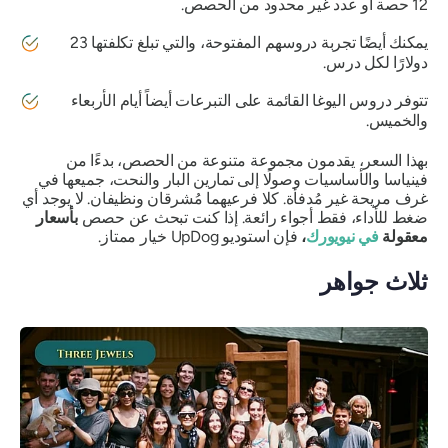
12 حصة أو عدد غير محدود من الحصص.
يمكنك أيضًا تجربة دروسهم المفتوحة، والتي تبلغ تكلفتها 23
دولارًا لكل درس.
تتوفر دروس اليوغا القائمة على التبرعات أيضاً أيام الأربعاء
والخميس.
بهذا السعر، يقدمون مجموعة متنوعة من الحصص، بدءًا من
فينياسا والأساسيات وصولًا إلى تمارين البار والنحت، جميعها في
غرف مريحة غير مُدفأة. كلا فرعيهما مُشرقان ونظيفان. لا يوجد أي
ضغط للأداء، فقط أجواء رائعة. إذا كنت تبحث عن حصص
بأسعار
معقولة
في نيويورك
،
فإن استوديو UpDog خيار ممتاز.
ثلاث جواهر