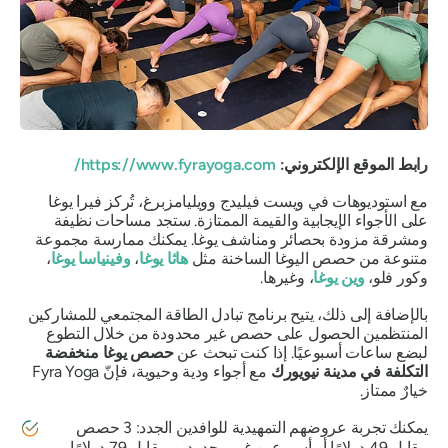
رابط الموقع الإلكتروني:
https://www.fyrayoga.com/
مع استوديوهات في ويست فيليدج وويليامزبرغ، تُركز فيرا يوغا
على الأجواء الإيجابية والقيمة الممتازة. ستجد مساحات نظيفة
ومشرقة مزودة بحصائر ومناشف يوغا. يمكنك ممارسة مجموعة
متنوعة من حصص اليوغا الساخنة مثل
هاثا يوغا
،
وفينياسا يوغا
،
وكور فلو،
وين يوغا
، وغيرها.
بالإضافة إلى ذلك، يتيح برنامج تبادل الطاقة المجتمعي للمشاركين
المنتظمين الحصول على حصص غير محدودة من خلال التطوع
لبضع ساعات أسبوعيًا. إذا كنت تبحث عن
حصص يوغا منخفضة
التكلفة في مدينة نيويورك
مع أجواء ودية وحيوية، فإنّ Fyra Yoga
خيارٌ ممتاز.
يمكنك تجربة عروضهم التمهيدية للوافدين الجدد: 3 حصص
مقابل 49 دولارًا أو أسبوعين غير محدودين مقابل 79 دولارًا.