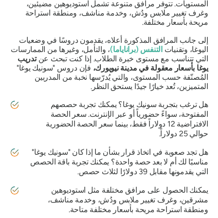
المستويات. تتوفر مرافق متنوعة تشمل استوديوهين مضيئين،
وغرف تغيير ملابس ودُش، وخدمة مناشف، ومنطقة استراحة
مريحة بأسعار مختلفة.
إلى جانب المرافق المذكورة أعلاه، يقدمون دروسًا في وضعيات
اليوغا، وتقنيات
التنفس (براناياما)
، والتأمل، وغيرها من الممارسات
التي تتناسب مع مستوى خبرة الطلاب. إذا كنت تبحث عن
تدريب
يوغا بأسعار معقولة في مدينة نيويورك،
فإن دروس "سونيك يوغا"
المُصنّفة حسب المستوى، والتي يُدرّسها نخبة من المدربين
المتميزين، تُعد خيارًا جيدًا يستحق النظر.
هل ترغب بتجربة سونيك يوغا؟ يمكنك تجربة حصصهم
المفتوحة، سواءً حضورياً أو عبر الإنترنت. سعر الحصة
الافتراضية 12 دولاراً فقط، بينما سعر الحصة الحضورية
حوالي 25 دولاراً.
هل تجد صعوبة في اتخاذ قرار بشأن ما إذا كان "سونيك يوغا"
مناسبًا لك أم لا بعد حصة واحدة؟ يمكنك تجربة باقة الحصص
التي يقدمونها مقابل 39 دولارًا لثلاث حصص.
يمكنك الحصول على مرافق مختلفة مثل استوديوهين
مشرقين، وغرف تغيير ملابس ودُش، وخدمة مناشف،
ومنطقة استراحة مريحة بأسعار مختلفة متاحة.