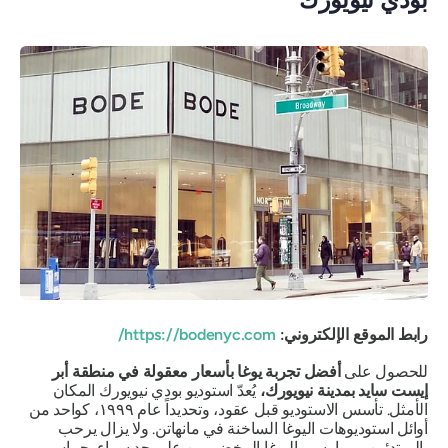
رابط الموقع الإلكتروني:
https://bodenyc.com/
للحصول على
أفضل تجربة يوغا بأسعار معقولة في منطقة أبر
إيست سايد بمدينة نيويورك،
يُعدّ استوديو بودي نيويورك المكان
الأمثل. تأسس الاستوديو قبل عقود، وتحديداً عام ١٩٩٩، كواحد من
أوائل استوديوهات اليوغا الساخنة في مانهاتن. ولا يزال يرحب
بالمبتدئين وممارسي اليوغا المخضرمين على حد سواء بحماسٍ