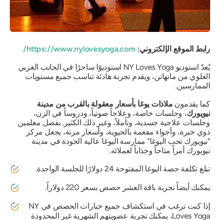
رابط الموقع الإلكتروني:
https://www.nylovesyoga.com/
يُعدّ استوديو NY Loves Yoga استوديوًا ساحرًا في الجانب الغربي
العلوي من مانهاتن، ويقدم تجربة هادئة تناسب جميع مستويات
الممارسين.
كما يقدمون
ملاذات يوغا بأسعار معقولة بالقرب من مدينة
نيويورك
، وجلسات خاصة، وعلاجاً صوتياً، ودروساً في الزن،
وجلسات علاجية جسدية، وتأملاً، وغير ذلك الكثير. بفضل معلمين
ذوي خبرة، وأجواء مفعمة بالحيوية، وأسعار مرنة، يجعل مركز
"نيويورك تحب اليوغا" ممارسة اليوغا عالية الجودة في مدينة
نيويورك أمراً متاحاً وجذاباً لعملائه.
تبلغ تكلفة حصة اليوغا المفتوحة 24 دولارًا للجلسة الواحدة.
يمكنك أيضاً تجربة باقة العشر حصص بسعر 220 دولاراً.
إذا كنت ترغب في استكشاف جميع خيارات الحصص في NY
Loves Yoga، يمكنك تجربة عضويتهم الشهرية غير المحدودة