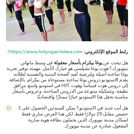
رابط الموقع الإلكتروني:
https://www.hotyogachelsea.com/
هل تبحث عن
يوغا بيكرام بأسعار معقولة
في وسط مانهاتن
بنيويورك؟ هوت يوغا تشيلسي هو خيارك الأمثل. مهمته توفير تجربة
يوغا ساخنة أصيلة ومُرضية تُفيد الصحة البدنية والنفسية لطلابه.
يقدم الاستوديو دروس يوغا ساخنة مستوحاة من بيكرام، بالإضافة
إلى دروس هوت فينياسا وهوت HIIT في استوديو واسع. مرافق
نظيفة، وتشكيلة متنوعة من الدروس الساخنة، وعروض بأسعار
مناسبة تجعل هذا الاستوديو خيارًا ممتازًا واقتصاديًا.
هل أنت جديد في الاستوديو؟ يمكن للمبتدئين الحصول على 3
حصص مقابل 29 دولارًا فقط. لكن هذا العرض ساري فقط
لسكان مدينة نيويورك الذين يحملون بطاقة هوية سارية
المفعول صادرة عن مدينة نيويورك.