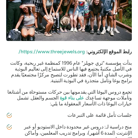
رابط الموقع الإلكتروني:
https://www.threejewels.org/
بدأت مؤسسة "ثري جويلز" عام 1996 كمنظمة غير ربحية، وكانت
في الأصل مكتبةً يجتمع فيها الناس للاستماع إلى تعاليم البوذية
وشرب الشاي. أما الآن، فقد تطورت لتصبح مركزًا مجتمعيًا يقدم
برامج يوغا وتأمل متجذرة في البوذية التبتية.
تجمع دروس اليوغا التي يقدمونها بين حركات مستوحاة من أشتانغا
وتأملات موجهة تساعدك
على بناء قوة
الجسم والعقل. تشمل
خيارات اليوغا ذات الأسعار المعقولة ما يلي:
جلسات تأمل قائمة على التبرعات
منح دراسية لـ: دروس غير محدودة داخل الاستوديو أو عبر
الإنترنت (لمدة 6 أشهر)، وبرامج تدريب المعلمين، وأماكن