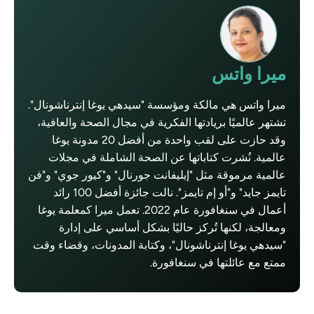
ميرا واتس
ميرا واتس هي مالكة ومؤسسة "سيدهي يوغا إنترناشونال".
تشتهر عالميًا بريادتها الفكرية في مجال الصحة والعافية،
وقد حازت على لقب واحدة من أفضل 20 مدونة يوغا
عالمية. نُشرت كتاباتها عن الصحة الشاملة في مجلات
عالمية مرموقة مثل "إيليفانت جورنال" و"كيور جوي" و"فن
تايمز جايد" و"أو إم تايمز". نالت جائزة أفضل 100 رائد
أعمال في سنغافورة عام 2022. تعمل ميرا كمعلمة يوغا
ومعالجة، لكنها تُركز حاليًا بشكل أساسي على إدارة
"سيدهي يوغا إنترناشونال"، وكتابة المدونات، وقضاء وقت
ممتع مع عائلتها في سنغافورة.