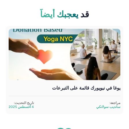
قد
يعجبك أيضاً
يوغا في نيويورك قائمة على التبرعات
است
مراجعة:
تاريخ التحديث:
تمت 
سانديب سولانكي
4 أغسطس 2025
أتول