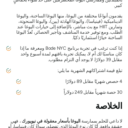
كبير.
يقدمون أنواعًا مختلفة من اليوغا، منها اليوغا الساخنة، واليوغا
الديناميكية (فينياسا)، واليوغا الهادئة (يين)، واليوغا المنحوتة،
وتمارين HIIT مع بث مباشر، بالإضافة إلى خيارات اليوغا عند
الطلب. ومع توفير خدمة المناشف وتأجير الحصائر، تُعدّ اليوغا
الساخنة خيارًا استثماريًا ذكيًا.
إذا كنت ترغب في تجربة برنامج Bode NYC ومعرفة ما إذا
كان مناسبًا لك أم لا، يمكنك تجربة باقتهم لمدة أسبوع واحد
مقابل 39 دولارًا. لا يوجد أي التزام مطلوب.
تبلغ قيمة اشتراكاتهم الشهرية ما يلي:
4 حصص شهريًا مقابل 89 دولارًا
30 حصة شهرياً مقابل 249 دولاراً
الخلاصة
لا داعي للحلم بممارسة
اليوغا بأسعار معقولة في نيويورك
، فهي
حقيقة واقعة. أيًا كان نوع اليوغا الذي تفضله، سواءً كان فينياسا، أو