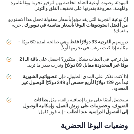
المهدئة وصوت أوعية الغناء الخاصة بهم لتوفير تجربة يوغا غامرة
ومُلهمة، معروفة بقدرتها على تخفيف القلق والتوتر.
إنّ نوعية التجربة التي يقدمونها بأسعار معقولة تجعل هذا الاستوديو
من
أفضل استوديوهات اليوغا بأسعار مناسبة في نيويورك
. جربه
بنفسك!
دروسهم
الفردية 33 دولارًا فقط
وهي صالحة لمدة 60 يومًا -
مثالية إذا كنت ترغب في تجربتها أولاً.
هل ترغب في الذهاب بشكل متكرر؟ احصل على
باقة الـ 21
يومًا غير المحدودة مقابل 89 دولارًا
وتدرب بقدر ما تريد.
إذا كنت تفكر على المدى الطويل، فإن
عضوياتهم الشهرية
تبدأ من 129 دولارًا لأربع حصص أو 249 دولارًا للوصول غير
المحدود.
ستحصل أيضًا على مزايا إضافية رائعة، مثل
بطاقات
الضيوف، وخصومات على ورش العمل، وإمكانية الوصول
إلى الفصول الدراسية عند الطلب
- إنه فوز كامل!
وضعيات اليوغا الحضرية