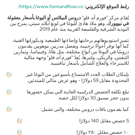
رابط الموقع الإلكتروني:
https://www.formandflow.co/
يُقدّم مركز "فورم آند فلو"
دروس البيلاتس أو اليوغا بأسعار معقولة
في نيويورك.
وهو ملاذ هادئ لليوغا في لونغ آيلاند سيتي، يمزج بين
البوذية الشرقية والفلسفة الغربية منذ عام 2019.
تتميز استوديوهاتهم برحابتها وإضاءتها الطبيعية وديكوراتها الفنية،
كما أنها توفر أجواءً ترحيبية. وبفضل مدربين موهوبين يقدمون
دروسًا في اليوغا من أنواع مختلفة، مثل هاثا، وفينياسا، وتمارين
التنفس، والريكي، وغيرها، يُعدّ "فورم آند فلو" وجهة مثالية
للاسترخاء والعلاج الشامل بأسعار تنافسية.
بإمكان الطلاب الجدد الاستمتاع بأسبوعين من اليوغا غير
المحدودة مقابل 59 دولارًا - وهو عرض مثالي للمبتدئين.
تبلغ تكلفة الحصص الدراسية العادية التي يمكن حضورها
بدون حجز مسبق 30 دولارًا لكل حصة.
كما يقدمون باقات دروس مختلفة، والتي تشمل:
5 حصص مقابل 140 دولارًا
١٠ حصص مقابل ٢٥٠ دولارًا