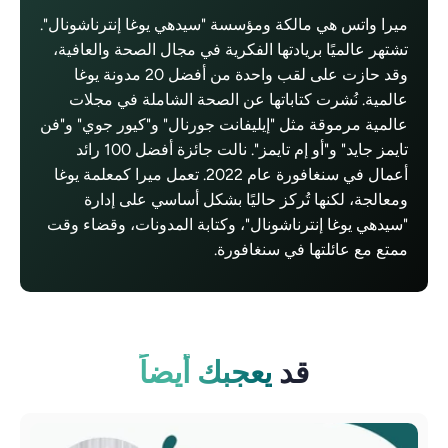
ميرا واتس هي مالكة ومؤسسة "سيدهي يوغا إنترناشونال".
تشتهر عالميًا بريادتها الفكرية في مجال الصحة والعافية،
وقد حازت على لقب واحدة من أفضل 20 مدونة يوغا
عالمية. نُشرت كتاباتها عن الصحة الشاملة في مجلات
عالمية مرموقة مثل "إيليفانت جورنال" و"كيور جوي" و"فن
تايمز جايد" و"أو إم تايمز". نالت جائزة أفضل 100 رائد
أعمال في سنغافورة عام 2022. تعمل ميرا كمعلمة يوغا
ومعالجة، لكنها تُركز حاليًا بشكل أساسي على إدارة
"سيدهي يوغا إنترناشونال"، وكتابة المدونات، وقضاء وقت
ممتع مع عائلتها في سنغافورة.
قد
يعجبك أيضاً