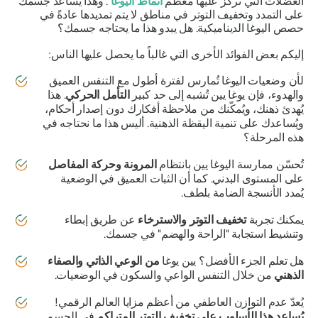
العضلات التي تُركز عليها معظم
أنماط اليوغا
. وهذا يُساعد جسمك
على التمدد وتخفيف التوتر في مناطق لا يتم تمديدها عادةً في
حصص اليوغا الديناميكية. هل يبدو هذا ما يحتاجه جسمك؟
إليكم بعض الفوائد الأخرى التي غالباً ما يحصل عليها الناس:
لأن وضعيات اليوغا تُمارس لفترة أطول مع التنفس العميق
والهدوء، فإن يوغا يين تُشبه إلى حد كبير
التأمل الحركي
. هذا
يُهدئ ذهنك، ويُمكّنك من ملاحظة أفكارك دون إصدار أحكام،
ويُساعدك على تنمية اليقظة الذهنية. أليس هذا ما نحتاجه في
هذه المرحلة؟
تُحسّن ممارسة اليوغا يين بانتظام
المرونة وحركة المفاصل
على المستوى البدني. كما أن الثبات العميق في الوضعية
يُمدد الأنسجة الضامة بلطف.
يمكنك تجربة
تخفيف التوتر والاسترخاء
عن طريق إبطاء
وتنشيط استجابة "الراحة والهضم" في جسمك.
هل تعلم الجزء الأفضل؟
يين يوغا
من الوعي الذاتي والصفاء
الذهني
من خلال التنفس الواعي والسكون في الوضعيات.
يُعدّ عدم التوازن العاطفي من أعظم مزايا العالم الرقمي!
يُساعد هذا الأسلوب على تخفيف التوتر المتراكم
في الجسم