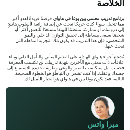
الخلاصة
برنامج تدريب معلمي يين يوغا في هاواي
فرصةً فريدةً لعددٍ أكبر
مما تتخيل. سواءً كنتَ خريجًا تبحث عن إضافة رائعة لأسلوبٍ هادئٍ
إلى دروسك، أو ممارسًا منتظمًا لليوغا مستعدًا للتعمق أكثر، أو
شخصًا يسعى ببساطة إلى تحقيق التوازن الداخلي والنمو
الشخصي، فإن هذا التدريب قد يكون تلك التجربة المذهلة التي
تبحث عنها.
تُشجع أجواء هاواي الهادئة على التعلم المتأني والتأمل الذاتي وبناء
علاقات ذات معنى مع الآخرين. بنهاية تدريبك، لن تكتسب المعرفة
فحسب، بل ستكتسب الصبر والوعي وطريقة جديدة للاستماع إلى
جسدك وعقلك. إذا كنت تشعر أن التباطؤ هو الخطوة الصحيحة
التالية، فقد يكون يوغا يين في هاواي هو الخيار الأمثل لك.
ميرا واتس