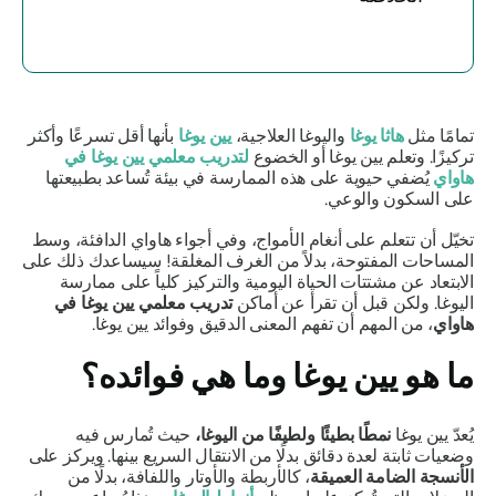
تمامًا مثل
هاثا يوغا
واليوغا العلاجية،
يين يوغا
بأنها أقل تسرعًا وأكثر
تركيزًا. وتعلم يين يوغا أو الخضوع
لتدريب معلمي يين يوغا في
هاواي
يُضفي حيوية على هذه الممارسة في بيئة تُساعد بطبيعتها
على السكون والوعي.
تخيّل أن تتعلم على أنغام الأمواج، وفي أجواء هاواي الدافئة، وسط
المساحات المفتوحة، بدلاً من الغرف المغلقة! سيساعدك ذلك على
الابتعاد عن مشتتات الحياة اليومية والتركيز كلياً على ممارسة
اليوغا. ولكن قبل أن تقرأ عن أماكن
تدريب معلمي يين يوغا في
هاواي
، من المهم أن تفهم المعنى الدقيق وفوائد يين يوغا.
ما هو يين يوغا وما هي فوائده؟
يُعدّ يين يوغا
نمطًا بطيئًا ولطيفًا من اليوغا،
حيث تُمارس فيه
وضعيات ثابتة لعدة دقائق بدلًا من الانتقال السريع بينها. ويركز على
الأنسجة الضامة العميقة
، كالأربطة والأوتار واللفافة، بدلًا من