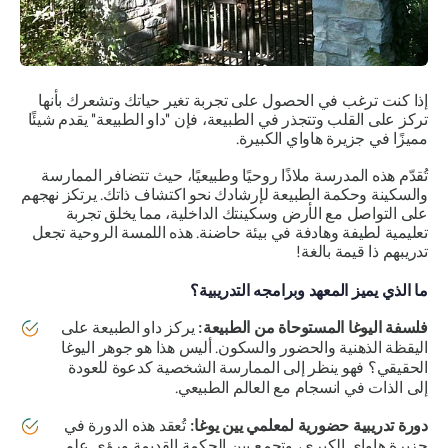
إذا كنت ترغب في الحصول على تجربة تغير حياتك وتشعرك بأنها
تركز على القلب وتتجذر في الطبيعة، فإن "داو الطبيعة" يقدم شيئًا
مميزًا في جزيرة هاواي الكبيرة.
تُقدّم هذه المدرسة ملاذًا روحيًا وطبيعيًا، حيث تتضافر الممارسة
والسكينة وحكمة الطبيعة لإرشادك نحو اكتشاف ذاتك. يرتكز نهجهم
على التواصل مع الأرض وسكينتك الداخلية، مما يخلق تجربة
تعليمية لطيفة وهادفة في بيئة حاضنة. هذه اللمسة الروحية تجعل
تدريبهم ذا قيمة بالغة!
ما الذي يميز المعهد وبرامجه التدريبية؟
فلسفة اليوغا المستوحاة من الطبيعة:
يركز داو الطبيعة على
اليقظة الذهنية والحضور والسكون. أليس هذا هو جوهر اليوغا
الحقيقي؟ فهو ينظر إلى الممارسة الشخصية كدعوة للعودة
إلى الذات في انسجام مع العالم الطبيعي.
دورة تدريبية حضورية لمعلمي يين يوغا:
تُعقد هذه الدورة في
جزيرة هاواي الكبرى، وتجمع بين الحكمة القديمة ورؤى علم