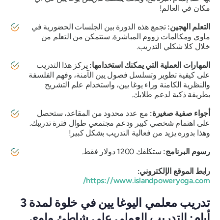
مكان في العالم!
التعلم الهجين:
تجمع هذه الدورة بين الجلسات الحضورية في
ماوي ومكالمات زووم المباشرة. ستتمكن من التعلم من
خلال كلا شكلي التدريب.
المهارات العملية التي يمكنك استخدامها:
يركز هذا التدريب
على كيفية تطوير وتسلسل فصول يين الآمنة، وفهم الفلسفة
والنظرية الكامنة وراء يوغا يين، واستخدام علم التشريح
بطريقة ذكية لدعم طلابك.
أجواء صفية صغيرة:
مع عدد محدود من المقاعد، ستحصل
على اهتمام شخصي كبير ودعم مجتمعي طوال فترة تدريبك.
وهذا بدوره يزيد من فعالية التدريب بشكل كبير!
رسوم البرنامج:
ستكلفك 1200 دولار فقط.
رابط الموقع الإلكتروني:
https://www.islandpoweryoga.com/
تدريب معلمي اليوغا يين في خلوة لمدة 3
أيام: التدريب العملي على شاطئ ماوي