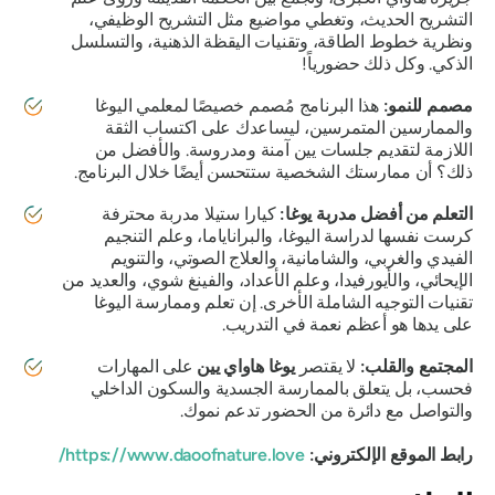
التشريح الحديث، وتغطي مواضيع مثل التشريح الوظيفي،
ونظرية خطوط الطاقة، وتقنيات اليقظة الذهنية، والتسلسل
الذكي. وكل ذلك حضورياً!
مصمم للنمو:
هذا البرنامج مُصمم خصيصًا لمعلمي اليوغا
والممارسين المتمرسين، ليساعدك على اكتساب الثقة
اللازمة لتقديم جلسات يين آمنة ومدروسة. والأفضل من
ذلك؟ أن ممارستك الشخصية ستتحسن أيضًا خلال البرنامج.
التعلم من أفضل مدربة يوغا:
كيارا ستيلا مدربة محترفة
كرست نفسها لدراسة اليوغا، والبراناياما، وعلم التنجيم
الفيدي والغربي، والشامانية، والعلاج الصوتي، والتنويم
الإيحائي، والأيورفيدا، وعلم الأعداد، والفينغ شوي، والعديد من
تقنيات التوجيه الشاملة الأخرى. إن تعلم وممارسة اليوغا
على يدها هو أعظم نعمة في التدريب.
المجتمع والقلب:
لا يقتصر
يوغا هاواي يين
على المهارات
فحسب، بل يتعلق بالممارسة الجسدية والسكون الداخلي
والتواصل مع دائرة من الحضور تدعم نموك.
رابط الموقع الإلكتروني:
https://www.daoofnature.love/