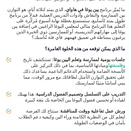
ما يُميّز برنامج
يين يوغا في هاواي،
الذي يمتد لثلاثة أيام، هو التوازن
بين الممارسة والنقاش وأدوات التدريس العملية. فبدلاً من برنامج
طويل يمتد لأسابيع، ستستمتع بعطلة نهاية أسبوع مُركّزة على
التعلّم. هذا البرنامج مثالي لمعلمي اليوغا الراغبين في إضافة يين
يوغا إلى مهاراتهم التدريسية، أو للممارسين ذوي الخبرة الذين
يرغبون ببساطة في تعميق فهمهم. فأي فئة تُناسبك؟
ما الذي يمكن توقعه من هذه الخلوة الغامرة؟
جلسات يومية لممارسة وتعلم اليين يوغا:
تستكشف تاريخ
وفلسفتها
ومبادئها الأساسية، بما في ذلك التركيز على
الأنسجة الضامة واستخدام الدعائم الداعمة. يساعدك ذلك
على تحقيق التوازن الأمثل لطاقاتك مع مرور الوقت، مما
يبني أساسًا متينًا لممارستك.
التدريب على التسلسل وتصميم الفصول الدراسية
: هذا يهيئك
لقيادة أو تحسين فصول اليوغا يين الخاصة بك بثقة كبيرة.
ورش عمل تفاعلية ووقت للمناقشة
: ستتاح لك الفرصة
لتعلم كل من النظرية الكامنة وراء الين وكيفية دعم الطلاب
بأمان في الوضعيات الطويلة.