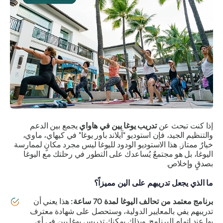
إذا كنت تبحث عن
تدريب يوغا يين في هاواي
يجمع بين الدعم
والتنظيم الجيد، فإن استوديو "آيلاند باور يوغا" في كيهاي، ماوي،
خيارٌ ممتاز. هذا الاستوديو الودود لليوغا ليس مجرد مكانٍ لممارسة
اليوغا، بل هو مجتمعٌ يُساعدك على التطور في رحلتك مع اليوغا
بصدقٍ وإخلاص.
ما الذي يجعل تدريبهم على الين مميزاً؟
برنامج معتمد من تحالف اليوغا لمدة 70 ساعة:
هذا يعني أن
تدريبهم يفي بالمعايير الدولية، وستحصل على شهادة معترف
بها عند إتمام البرنامج. وبذلك يمكنك تدريس يوغا يين في أي