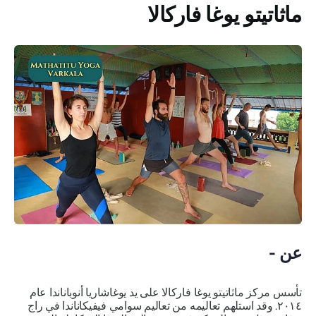
ماثاتيتو يوغا فاركالا
عن -
تأسس مركز ماثاتيتو يوغا فاركالا على يد يوغاشاريا أنوباناندا عام
٢٠١٤. وقد استلهم تعاليمه من تعاليم سوامي فيفيكاناندا في راج