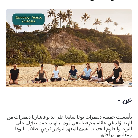
عن -
تأسست جمعية ديففرات يوغا سانغا على يد يوغاشاريا ديففرات من
الهند. وُلد في عائلة محافظة في أيوديا بالهند، حيث تعرّف على
اليوغا والعلوم الحديثة. أُنشئ المعهد لتوفير فرصٍ لطلاب اليوغا
ومعلميها وباحثيها.