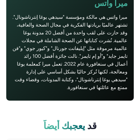
ميرا واتس
ميرا واتس هي مالكة ومؤسسة "سيدهي يوغا إنترناشونال".
تشتهر عالميًا بريادتها الفكرية في مجال الصحة والعافية،
وقد حازت على لقب واحدة من أفضل 20 مدونة يوغا
عالمية. نُشرت كتاباتها عن الصحة الشاملة في مجلات
عالمية مرموقة مثل "إيليفانت جورنال" و"كيور جوي" و"فن
تايمز جايد" و"أو إم تايمز". نالت جائزة أفضل 100 رائد
أعمال في سنغافورة عام 2022. تعمل ميرا كمعلمة يوغا
ومعالجة، لكنها تُركز حاليًا بشكل أساسي على إدارة
"سيدهي يوغا إنترناشونال"، وكتابة المدونات، وقضاء وقت
ممتع مع عائلتها في سنغافورة.
قد
يعجبك أيضاً