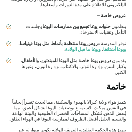
الإلكتروني للاطلاع على مدة الدورات وأسعارها.
عروض خاصة –
ينظمون
خلوات يوغا تجمع بين ممارسات اليوغا
وجلسات
التأمل وتقنيات الاسترخاء.
توفر المدرسة
دروس يوغا منتظمة بأنماط مثل يوغا فينياسا
،
ويوغا أشتانغا
،
ويوغا ما قبل الولادة
.
يقدمون
دروس يوغا خاصة مثل اليوغا للمبتدئين، والأطفال،
وكبار السن، وإدارة التوتر، والاكتئاب، وإدارة الوزن، وغيرها
الكثير.
خاتمة
يتميز هواء ولاية كيرالا بالهدوء والسكينة، مما يُحدث تغييراً إيجابياً
في النفس. يمكنك الاستمتاع بوضعيات اليوغا بشكل أعمق، مما
يُنعش الذهن. تُشكل المساحات الخضراء الطبيعية والبيئة الهادئة
والنسيم العليل أفضل الظروف لممارسة اليوغا في الهواء الطلق.
تتميز هذه الحكمة التقليدية العريقة للولاية بكونها متوارثة عبر