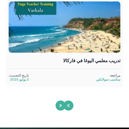
تدريب معلمي اليوغا في فاركالا
أفض
مراجعة:
تاريخ التحديث:
تمت 
سانديب سولانكي
2 يوليو 2025
أتول