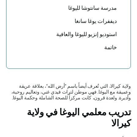
مدرسة سانتوشا لليوغا
ديففرات يوغا سانغا
استوديو إنزيو لليوغا والعافية
خاتمة
ولاية كيرالا، التي تُعرف أيضاً باسم
"أرض الله"،
بعلاقة عريقة
وعميقة مع اليوغا. فهي موطن لتراث فيدي غني، وتعاليم روحية،
وأديرة. ولعدة قرون، كانت مركزاً للصحة الشاملة وحكمة اليوغا.
تدريب معلمي اليوغا في ولاية
كيرالا