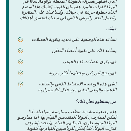
الذي اشتهر بقفزاته الطويلة المذهلة.
هانوماناسانا
في
اليوغا قفزات اللورد هانومان القوية.
يُعلّمك
هذا الوضع
اتخاذ خطوة جريئة في حياتك، ويُساعدك على المثابرة
والعمل الجاد والوعي الذاتي في سعيك لتحقيق أهدافك.
فوائد:
تساعد هذه الوضعية على تمديد وتقوية العضلات.
يساعد ذلك على تقوية أعضاء البطن.
فهو يقوي عضلات قاع الحوض.
فهو يفتح الوركين ويجعلهما أكثر مرونة.
تُنمّي هذه الوضعية الانضباط الذاتي واليقظة
الذهنية والوعي الذاتي من خلال الاستمرارية.
من يستطيع فعل ذلك؟
هذه وضعية متقدمة تتطلب ممارسة متواصلة، لذا
يُمكن لممارسي اليوغا المتقدمين القيام بها. أما ممارسو
اليوغا المتوسطون، فيُمكنهم القيام بها تحت إشراف
مُدرّب اليوغا. كما يُمكن للرياضيين القيام بها لتقوية