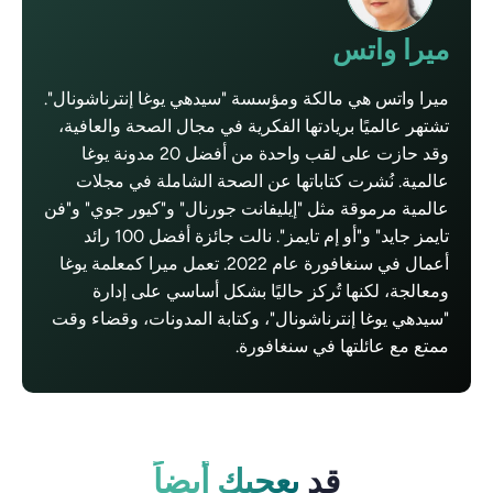
ميرا واتس
ميرا واتس هي مالكة ومؤسسة "سيدهي يوغا إنترناشونال".
تشتهر عالميًا بريادتها الفكرية في مجال الصحة والعافية،
وقد حازت على لقب واحدة من أفضل 20 مدونة يوغا
عالمية. نُشرت كتاباتها عن الصحة الشاملة في مجلات
عالمية مرموقة مثل "إيليفانت جورنال" و"كيور جوي" و"فن
تايمز جايد" و"أو إم تايمز". نالت جائزة أفضل 100 رائد
أعمال في سنغافورة عام 2022. تعمل ميرا كمعلمة يوغا
ومعالجة، لكنها تُركز حاليًا بشكل أساسي على إدارة
"سيدهي يوغا إنترناشونال"، وكتابة المدونات، وقضاء وقت
ممتع مع عائلتها في سنغافورة.
قد
يعجبك أيضاً