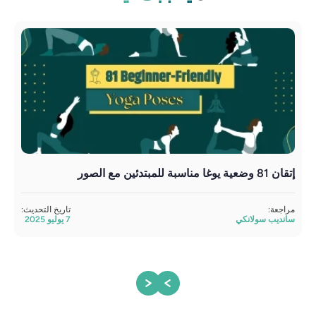
إتقان 81 وضعية يوغا مناسبة للمبتدئين مع الصور
دوي 
اليو
مراجعة:
تاريخ التحديث:
سانديب سولانكي
7 يوليو 2025
مراج
ساند