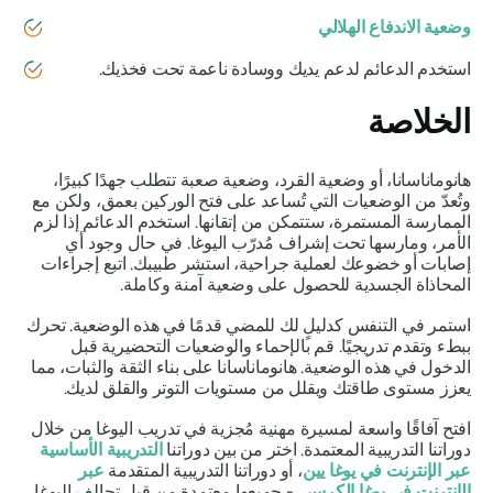
وضعية الاندفاع الهلالي
استخدم الدعائم لدعم يديك ووسادة ناعمة تحت فخذيك.
الخلاصة
هانوماناسانا،
أو وضعية القرد، وضعية صعبة تتطلب جهدًا كبيرًا،
وتُعدّ من الوضعيات التي تُساعد على فتح الوركين بعمق، ولكن مع
الممارسة المستمرة، ستتمكن من إتقانها. استخدم الدعائم إذا لزم
الأمر، ومارسها تحت إشراف مُدرّب اليوغا. في حال وجود أي
إصابات أو خضوعك لعملية جراحية، استشر طبيبك. اتبع إجراءات
المحاذاة الجسدية للحصول على وضعية آمنة وكاملة.
استمر في التنفس كدليلٍ لك للمضي قدمًا في هذه الوضعية. تحرك
ببطء وتقدم تدريجيًا. قم بالإحماء والوضعيات التحضيرية قبل
الدخول في هذه الوضعية.
هانوماناسانا
على بناء الثقة والثبات، مما
يعزز مستوى طاقتك ويقلل من مستويات التوتر والقلق لديك.
افتح آفاقًا واسعة لمسيرة مهنية مُجزية في تدريب اليوغا من خلال
دوراتنا التدريبية المعتمدة. اختر من بين دوراتنا
التدريبية الأساسية
عبر الإنترنت في يوغا يين
، أو دوراتنا التدريبية المتقدمة
عبر
الإنترنت في يوغا الكرسي
- جميعها معتمدة من قبل تحالف اليوغا