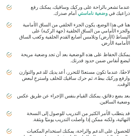
عندما تشعر بالراحة على وركيك وساقيك، يمكنك رفع
ذراعيك في
وضعية ناماستي
أمام صدرك.
هنا في هذا الوضع، يكون الجزء الخلفي من الساق الأمامية
والجزء الأمامي من الساق الخلفية (جهة الركبة) على
البساط (الأرض) وتلامس أصابع القدم الخلفية وكعب الساق
الأمامية الأرض.
يمكنك الحفاظ على هذه الوضعية بعد أن تجد وضعية مريحة
لبضع أنفاس ضمن حدود قدرتك.
لاحقًا، عندما تكون مستعدًا للتحرر، أعد يديك للدعم والتوازن
وارفع وركيك ببطء، ثم حرك ساقيك للخلف واسترخِ لبعض
الوقت.
بعد بضع دقائق، يمكنك القيام بنفس الإجراء عن طريق عكس
وضعية الساقين.
قد يتطلب الأمر الكثير من التدريب للوصول إلى النسخة
النهائية، ولكنه ممكن إذا واصلت التدريب يوميًا وبثقة.
للحصول على الدعم والراحة، يمكنك استخدام المكعبات