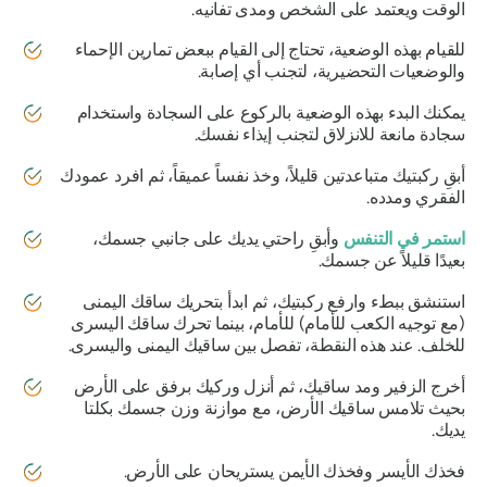
الوقت ويعتمد على الشخص ومدى تفانيه.
للقيام بهذه الوضعية، تحتاج إلى القيام ببعض تمارين الإحماء
والوضعيات التحضيرية، لتجنب أي إصابة.
يمكنك البدء بهذه الوضعية بالركوع على السجادة واستخدام
سجادة مانعة للانزلاق لتجنب إيذاء نفسك.
أبقِ ركبتيك متباعدتين قليلاً، وخذ نفساً عميقاً، ثم افرد عمودك
الفقري ومدده.
استمر في التنفس
وأبقِ راحتي يديك على جانبي جسمك،
بعيدًا قليلاً عن جسمك.
استنشق ببطء وارفع ركبتيك، ثم ابدأ بتحريك ساقك اليمنى
(مع توجيه الكعب للأمام) للأمام، بينما تحرك ساقك اليسرى
للخلف. عند هذه النقطة، تفصل بين ساقيك اليمنى واليسرى.
أخرج الزفير ومد ساقيك، ثم أنزل وركيك برفق على الأرض
بحيث تلامس ساقيك الأرض، مع موازنة وزن جسمك بكلتا
يديك.
فخذك الأيسر وفخذك الأيمن يستريحان على الأرض.