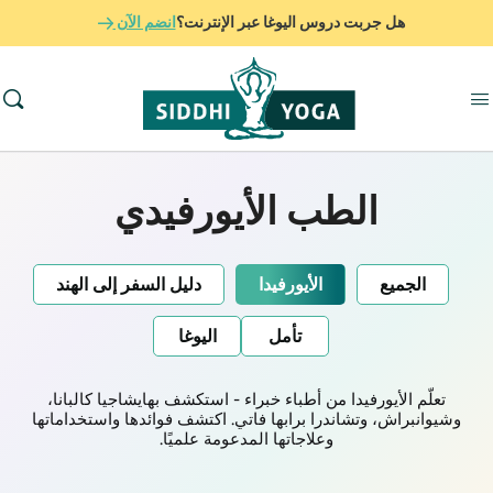
هل جربت دروس اليوغا عبر الإنترنت؟
انضم الآن
الطب الأيورفيدي
الجميع
الأيورفيدا
دليل السفر إلى الهند
تأمل
اليوغا
تعلّم الأيورفيدا من أطباء خبراء - استكشف بهايشاجيا كالبانا،
وشيوانبراش، وتشاندرا برابها فاتي. اكتشف فوائدها واستخداماتها
وعلاجاتها المدعومة علميًا.