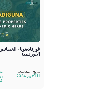
غورفاديغونا - الخصائص
الأيورفيدية
تاريخ التحديث:
تم
11 أكتوبر 2024
بو
كو