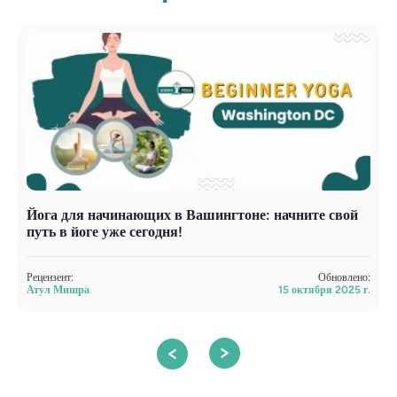
Йога для начинающих в Вашингтоне: начните свой
Й
путь в йоге уже сегодня!
о
Рецензент:
Обновлено:
Р
Атул Мишра
15 октября 2025 г.
А