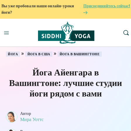
Вы уже пробовали наши онлайн-уроки
Присоединяйтесь сейчас!
йоги?
»
»
ЙОГА
ЙОГА В США
ЙОГА В ВАШИНГТОНЕ
Йога Айенгара в
Вашингтоне: лучшие студии
йоги рядом с вами
Автор
Мира Уоттс