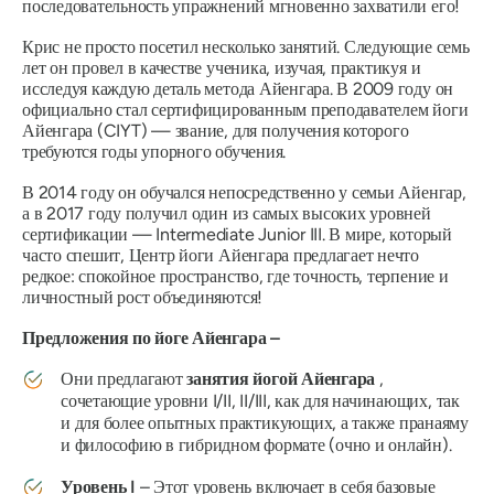
последовательность упражнений мгновенно захватили его!
Крис не просто посетил несколько занятий. Следующие семь
лет он провел в качестве ученика, изучая, практикуя и
исследуя каждую деталь метода Айенгара. В 2009 году он
официально стал сертифицированным преподавателем йоги
Айенгара (CIYT) — звание, для получения которого
требуются годы упорного обучения.
В 2014 году он обучался непосредственно у семьи Айенгар,
а в 2017 году получил один из самых высоких уровней
сертификации — Intermediate Junior III. В мире, который
часто спешит, Центр йоги Айенгара предлагает нечто
редкое: спокойное пространство, где точность, терпение и
личностный рост объединяются!
Предложения по йоге Айенгара –
Они предлагают
занятия йогой Айенгара
,
сочетающие уровни I/II, II/III, как для начинающих, так
и для более опытных практикующих, а также пранаяму
и философию в гибридном формате (очно и онлайн).
Уровень I
– Этот уровень включает в себя базовые