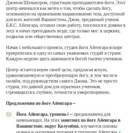
Джоном Шумахером, страстным преподавателем йоги. Этот
центр начинался как мечта о том, чтобы сделать йогу,
основанную на правильном выравнивании тела, доступной
для всех жителей Вашингтона. Джон, преданный ученик
Б.К.С. Айенгара, оставил свою работу, поселился в домике в
лесу и начал преподавать везде, где только мог: в церквях,
подвалах или общественных центрах.
Начав с небольшого проекта, студия йоги Айенгара вскоре
превратилась в одну из самых уважаемых студий в стране.
Каждую неделю здесь занимаются йогой тысячи учеников.
Центр остается верен своей цели, предлагая ясную,
уравновешенную и преобразующую йогу, в том числе и
онлайн, под руководством самого Джона. Это не просто
студия, это давний дом для серьезных учеников,
стремящихся к глубине, точности и умиротворению.
Предложения по йоге Айенгара –
Йога Айенгара, уровень I –
предназначена для
начинающих. На этих
занятиях по йоге Айенгара в
Вашингтоне, округ Колумбия,
изучаются основы
осанки и осознания дыхания в традиции Айенгара,
с