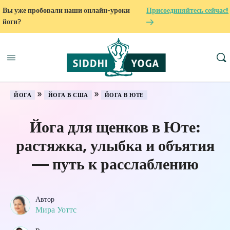
Вы уже пробовали наши онлайн-уроки
Присоединяйтесь сейчас!
йоги?
»
»
ЙОГА
ЙОГА В США
ЙОГА В ЮТЕ
Йога для щенков в Юте:
растяжка, улыбка и объятия
— путь к расслаблению
Автор
Мира Уоттс