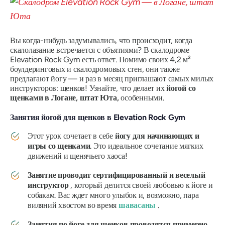
Вы когда-нибудь задумывались, что происходит, когда
скалолазание встречается с объятиями? В скалодроме
Elevation Rock Gym есть ответ. Помимо своих 4,2 м²
боулдеринговых и скалодромовых стен, они также
предлагают йогу — и раз в месяц приглашают самых милых
инструкторов: щенков! Узнайте, что делает их
йогой со
щенками в Логане, штат Юта,
особенными.
Занятия йогой для щенков в Elevation Rock Gym
Этот урок сочетает в себе
йогу для начинающих и
игры со щенками
. Это идеальное сочетание мягких
движений и щенячьего хаоса!
Занятие проводит сертифицированный и веселый
инструктор
, который делится своей любовью к йоге и
собакам. Вас ждет много улыбок и, возможно, пара
виляний хвостом во время
шавасаны
.
Занятия по йоге для щенков проводятся примерно