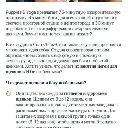
Puppies & Yoga предлагает 75-минутную оздоровительную
программу: 45 минут йоги для всех уровней подготовки в
светлой, просторной студии в центре города и 30 минут
игр, объятий и фотографирования с очаровательными
щенками. Звучит именно так, как вы искали?
В их студии в Солт-Лейк-Сити также регулярно проводятся
мероприятия для собак. Студия спроектирована таким
образом, чтобы создать комфортную и спокойную
атмосферу, идеально подходящую для йоги и объятий с
щенками. Хотите узнать, что делает их
занятия йогой для
щенков в Юте
особенными?
Что делает щенков и йогу особенными?
Они тщательно следят за
гигиеной и здоровьем
щенков
. Щенкам от 8 до 12 недель, они
вакцинированы и происходят от местных заводчиков,
расположенных в пределах часа езды от студии. Для
защиты их здоровья в каждой группе только один
помет (6-12 щенков), чтобы щенки могли безопасно
социализироваться без стресса.