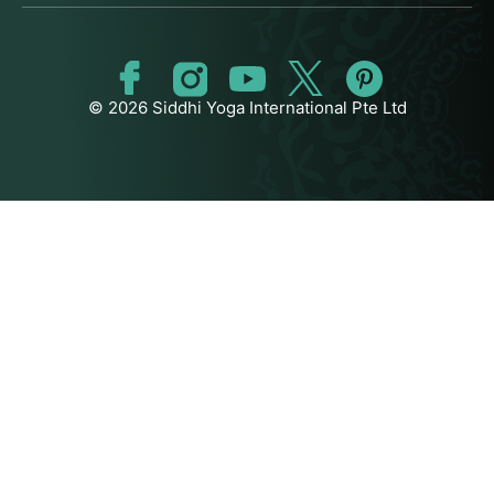
© 2026 Siddhi Yoga International Pte Ltd