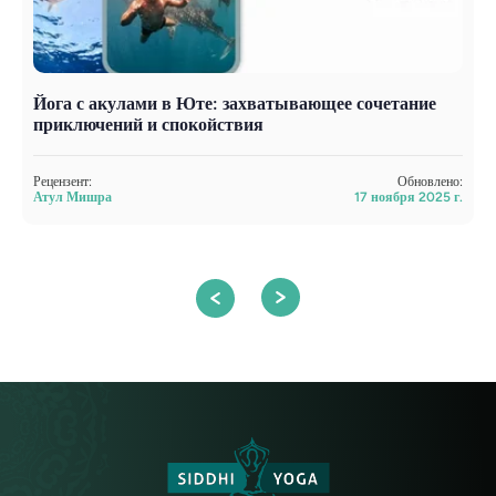
Йога с акулами в Юте: захватывающее сочетание
Г
приключений и спокойствия
п
п
Рецензент:
Обновлено:
Атул Мишра
17 ноября 2025 г.
Р
А