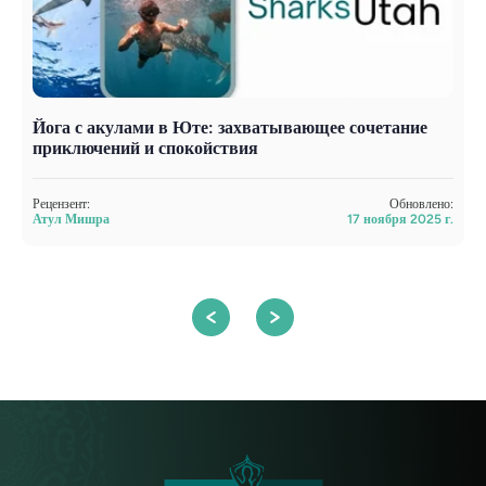
Йога с акулами в Юте: захватывающее сочетание
Й
приключений и спокойствия
в
Рецензент:
Обновлено:
Р
Атул Мишра
17 ноября 2025 г.
А