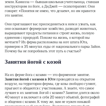
земли. Камилла — бывшая школьная учительница, ставшая
инструктором по йоге, а ДиДжей — психотерапевт. Они
говорят: «Понятия не имею, что делаем», но им нравится
это занятие.
Они приглашают вас присоединиться к ним и узнать, как
они осваивают фермерское хозяйство, разводят животных,
выращивают продукты питания и строят жизнь, полную
единения с природой. Похоже на жизнь, о которой вы
мечтаете? Их ферма расположена на юге штата Юта,
примерно в 35 минутах езды от национального парка Зайон.
Почему бы не попробовать этот путь к счастью?
Занятия йогой с козой
На их ферме йога с козами — это фирменное занятие.
Занятия йогой с козами в Юте
проводятся на открытом
воздухе, на территории фермы, где козы свободно гуляют,
прыгают и общаются с участниками. А знаете, что самое
лучшее в их занятиях йогой с козами? Занятие длится около
40 минут и включает в себя 20 минут объятий, фотографий
и общения с козами. К тому же, вам не нужен никакой