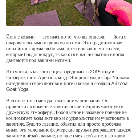
Йога с козами — это именно то, что вы описали — йога с
очаровательными игривыми козами! Это традиционные
позы йоги с дружелюбными, дрессированными козами,
которые бродят вокруг, тыкаются в вас носом или иногда
двигаются под вашими ногами.
Эта уникальная концепция зародилась в 2015 году в
Гилберте, штат Аризона, когда Эйприл Гулд и Сара Уильямс
объединили свою любовь к йоге и козам и создали Arizona
Goat
Yoga
.
В основе этого метода лежит анималотерапия. Он
привносит в обычные занятия йогой непринужденную и
дружескую атмосферу. Любопытное и забавное поведение
коз помогает всем активно и с удовольствием участвовать в
занятиях. Будь то лазание, объятия или просто пробежка
мимо, эти маленькие фермерские друзья превращают каждое
занятие в незабываемое, полное смеха событие, в котором