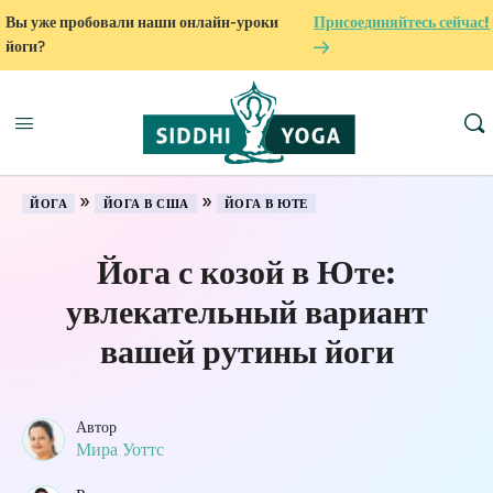
Вы уже пробовали наши онлайн-уроки
Присоединяйтесь сейчас!
йоги?
»
»
ЙОГА
ЙОГА В США
ЙОГА В ЮТЕ
Йога с козой в Юте:
увлекательный вариант
вашей рутины йоги
Автор
Мира Уоттс