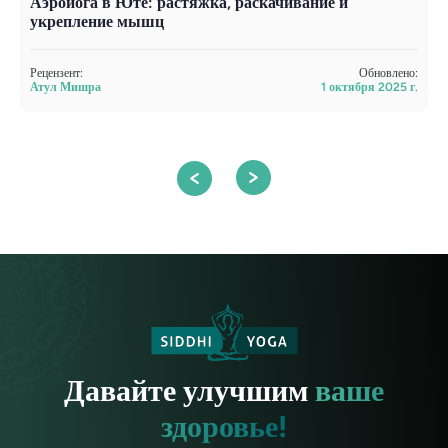
Аэройога в Юте: растяжка, раскачивание и
Й
укрепление мышц
о
Рецензент:
Обновлено:
Р
Атул Мишра
1 октября 2025 г.
А
Давайте улучшим
ваше
здоровье!