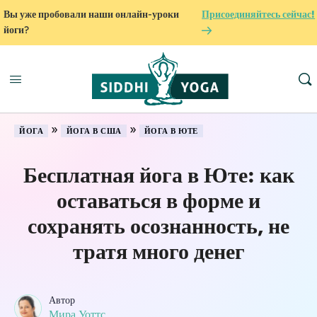
Вы уже пробовали наши онлайн-уроки
Присоединяйтесь сейчас!
йоги?
»
»
ЙОГА
ЙОГА В США
ЙОГА В ЮТЕ
Бесплатная йога в Юте: как
оставаться в форме и
сохранять осознанность, не
тратя много денег
Автор
Мира Уоттс