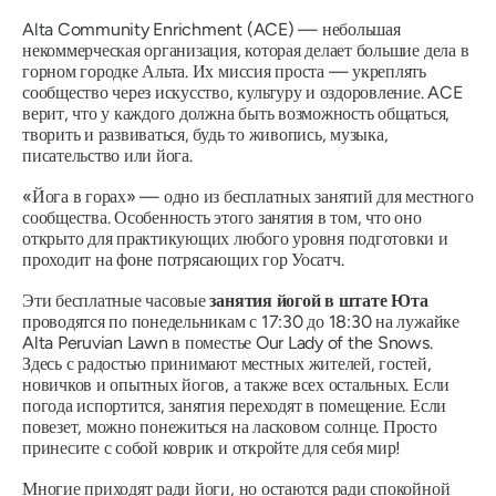
Alta Community Enrichment (ACE) — небольшая
некоммерческая организация, которая делает большие дела в
горном городке Альта. Их миссия проста — укреплять
сообщество через искусство, культуру и оздоровление. ACE
верит, что у каждого должна быть возможность общаться,
творить и развиваться, будь то живопись, музыка,
писательство или йога.
«Йога в горах» — одно из бесплатных занятий для местного
сообщества. Особенность этого занятия в том, что оно
открыто для практикующих любого уровня подготовки и
проходит на фоне потрясающих гор Уосатч.
Эти бесплатные часовые
занятия йогой в штате Юта
проводятся по понедельникам с 17:30 до 18:30 на лужайке
Alta Peruvian Lawn в поместье Our Lady of the Snows.
Здесь с радостью принимают местных жителей, гостей,
новичков и опытных йогов, а также всех остальных. Если
погода испортится, занятия переходят в помещение. Если
повезет, можно понежиться на ласковом солнце. Просто
принесите с собой коврик и откройте для себя мир!
Многие приходят ради йоги, но остаются ради спокойной