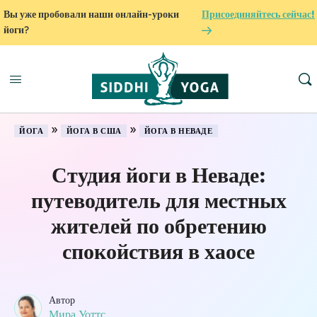
Вы уже пробовали наши онлайн-уроки
Присоединяйтесь сейчас!
йоги?
»
»
ЙОГА
ЙОГА В США
ЙОГА В НЕВАДЕ
Студия йоги в Неваде:
путеводитель для местных
жителей по обретению
спокойствия в хаосе
Автор
Мира Уоттс