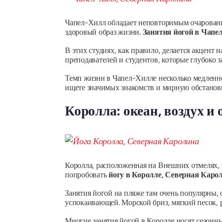
Чапел-Хилл обладает неповторимым очаровани
здоровый образ жизни.
Занятия йогой в Чапе
В этих студиях, как правило, делается акцен
преподавателей и студентов, которые глубоко 
Темп жизни в Чапел-Хилле несколько медленнее
ищете значимых знакомств и мирную обстановк
Королла: океан, воздух и
Королла, расположенная на Внешних отмелях, 
попробовать
йогу в Королле, Северная Каро
Занятия йогой на пляже там очень популярны,
успокаивающей. Морской бриз, мягкий песок, 
Многие занятия йогой в Королле носят сезонны