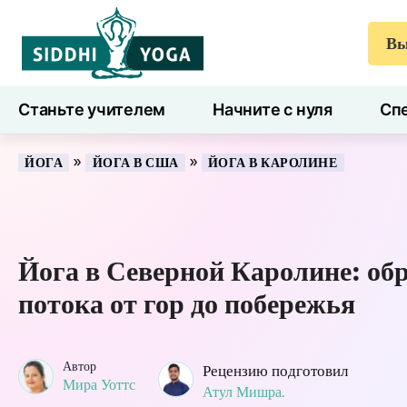
Вы
Станьте учителем
Начните с нуля
Спе
7 дней здоровья
Блог
Учиться
»
»
ЙОГА
ЙОГА В США
ЙОГА В КАРОЛИНЕ
Йога в Северной Каролине: об
потока от гор до побережья
Автор
Рецензию подготовил
Мира Уоттс
Атул Мишра.