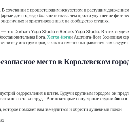
й. В сочетании с процветающим искусством и растущим движением 
Дареме дает гораздо больше пользы, чем просто улучшение физичес
, энергичных и ориентированных на сообщество студиях.
, — это Durham Yoga Studio и Recess Yoga Studio. В этих студия
Восстановительная йога,
Хатха-йога
и Аштанга-йога (основная сери
точните у инструкторов, с какого именно направления вам следует 
езопасное место в Королевском горо
устрий оздоровления в штате. Будучи крупным городом, он предл
ятия не составит труда. Вот некоторые популярные студии
йоги в
, которое поможет вам замедлиться и обрести душевный покой
тах