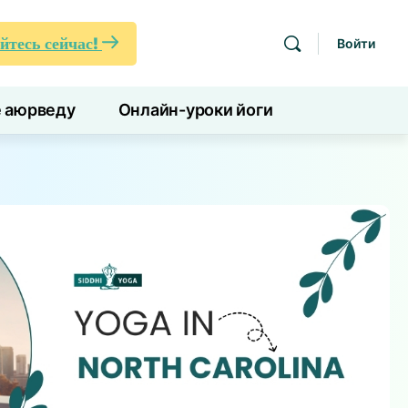
йтесь сейчас!
Войти
е аюрведу
Онлайн-уроки йоги