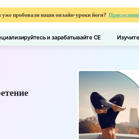
 уже пробовали наши онлайн-уроки йоги?
Присоединя
циализируйтесь и зарабатывайте CE
Изучит
ретение