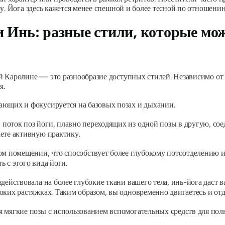
у. Йога здесь кажется менее спешной и более тесной по отношению
и Инь: разные стили, которые мо
 Каролине — это разнообразие доступных стилей. Независимо от 
я.
ающих и фокусируется на базовых позах и дыхании.
поток поз йоги, плавно переходящих из одной позы в другую, сое
аете активную практику.
ом помещении, что способствует более глубокому потоотделению и 
 с этого вида йоги.
здействовала на более глубокие ткани вашего тела, инь-йога даст 
оких растяжках. Таким образом, вы одновременно двигаетесь и отд
я мягкие позы с использованием вспомогательных средств для полн