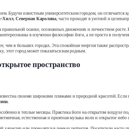
ем. Будучи известным университетским городом, он отличается 
л-Хилл, Северная Каролина,
часто проходят в уютной и целенапр
т на правильной осанке, осознанных движениях и личностном рост
заинтересованы в изучении философии йоги, а не просто в получе
, чем в больших городах. Эта спокойная энергия также распростр
у, этот город может показаться вам родным.
 открытое пространство
известна своими широкими пляжами и природной красотой. Если вы
лина
.
 особенно в теплые месяцы. Практика йоги на открытом воздухе п
ритмичная, естественная и приятная музыка волн и открытое небо
й характер или проводятся в рамках ретритов. Посетители часто п