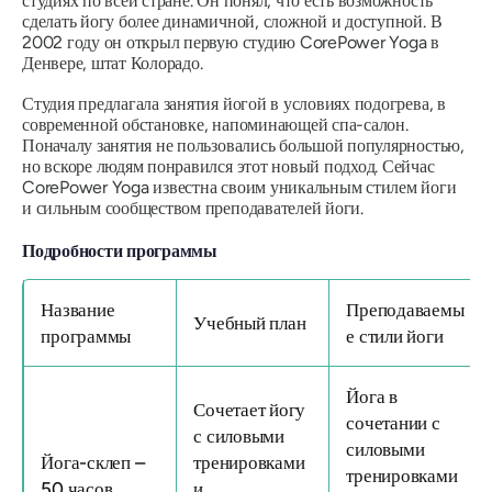
студиях по всей стране. Он понял, что есть возможность
сделать йогу более динамичной, сложной и доступной. В
2002 году он открыл первую студию CorePower Yoga в
Денвере, штат Колорадо.
Студия предлагала занятия йогой в условиях подогрева, в
современной обстановке, напоминающей спа-салон.
Поначалу занятия не пользовались большой популярностью,
но вскоре людям понравился этот новый подход. Сейчас
CorePower Yoga известна своим уникальным стилем йоги
и сильным сообществом преподавателей йоги.
Подробности программы
Название
Преподаваемы
Учебный план
программы
е стили йоги
Йога в
Сочетает йогу
сочетании с
с силовыми
силовыми
Йога-склеп –
тренировками
тренировками
50 часов
и