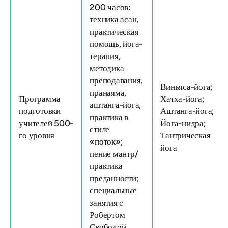
200 часов:
техника асан,
практическая
помощь, йога-
терапия,
методика
преподавания,
Виньяса-йога;
пранаяма,
Программа
Хатха-йога;
аштанга-йога,
подготовки
Аштанга-йога;
практика в
учителей 500-
Йога-нидра;
стиле
го уровня
Тантрическая
«поток»;
йога
пение мантр/
практика
преданности;
специальные
занятия с
Робертом
Свободой,