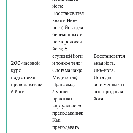
йоге;
Восстановител
ьная и Инь-
йога; Йога для
беременных и
послеродовая
йога; 8
ступеней йоги
Восстановител
200-часовой
и тонкое тело;
ьная йога,
курс
Система чакр;
Инь-йога,
подготовки
Медитация;
Йога для
преподавателе
Пранаяма;
беременных и
й йоги
Лучшие
послеродовая
практики
йога
виртуального
преподавания;
Как
преподавать