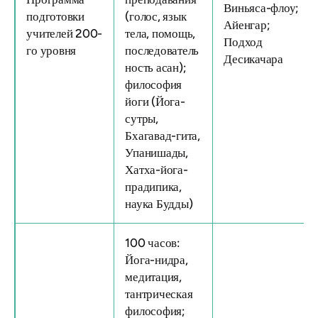
Виньяса-флоу;
подготовки
(голос, язык
Айенгар;
учителей 200-
тела, помощь,
Подход
го уровня
последователь
Десикачара
ность асан);
философия
йоги (Йога-
сутры,
Бхагавад-гита,
Упанишады,
Хатха-йога-
прадипика,
наука Будды)
100 часов:
Йога-нидра,
медитация,
тантрическая
философия;