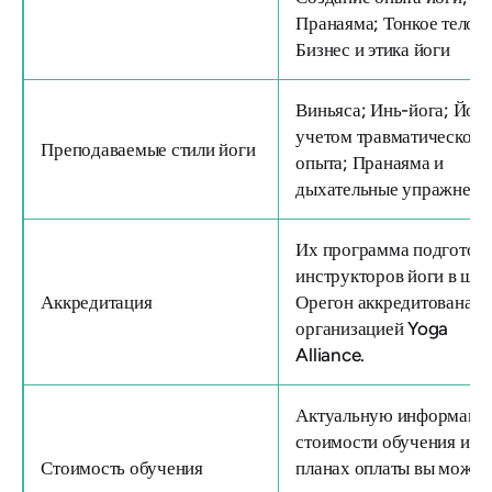
Пранаяма; Тонкое тело;
Бизнес и этика йоги
Виньяса; Инь-йога; Йога
учетом травматического
Преподаваемые стили йоги
опыта; Пранаяма и
дыхательные упражнени
Их
программа подготов
инструкторов йоги в шта
Аккредитация
Орегон
аккредитована
организацией Yoga
Alliance.
Актуальную информаци
стоимости обучения и
Стоимость обучения
планах оплаты вы может