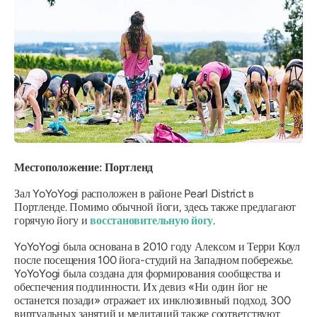
Местоположение: Портленд
Зал YoYoYogi расположен в районе Pearl District в
Портленде. Помимо обычной йоги, здесь также предлагают
горячую йогу и
восстановительную йогу
.
YoYoYogi была основана в 2010 году Алексом и Терри Коул
после посещения 100 йога-студий на Западном побережье.
YoYoYogi была создана для формирования сообщества и
обеспечения подлинности. Их девиз «Ни один йог не
останется позади» отражает их инклюзивный подход. 300
виртуальных занятий и медитаций также соответствуют