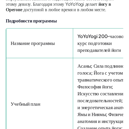
этому девизу. Благодаря этому YoYoYogi делает
йогу в
Орегоне
доступной в любое время и в любом месте.
Подробности программы
YoYoYogi 200-часовой
Название программы
курс подготовки
преподавателей йоги
Асаны; Сила подлинног
голоса; Йога с учетом
травматического опыта;
Философия йоги;
Искусство составления
последовательностей; И
Учебный план
и энергетическая анатом
Ямы и Ниямы; Физическ
анатомия и инструкции;
Создание опыта йоги;