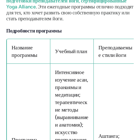
подготовки преподавателей йоги, сертифицированные
Yoga Alliance
. Эти ежегодные программы отлично подходят
для тех, кто хочет развить свою собственную практику или
стать преподавателем йоги.
Подробности программы
Название
Преподаваемы
Учебный план
программы
е стили йоги
Интенсивное
изучение асан,
пранаямы и
медитации;
терапевтическ
ие методы
(выравнивание
и анатомия);
искусство
Аштанга;
Программа
преподавания