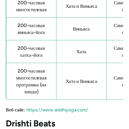
200-часовая
Самост
Хата и Виньяса
многостилевая
об
200-часовая
Самост
Виньяса
виньяса-йога
об
200-часовая
Самост
Хата
хатха-йога
об
200-часовая
многостилевая
Самост
Хата и Виньяса
программа (на
об
хинди)
Веб-сайт:
https://www.siddhiyoga.com/
Drishti Beats