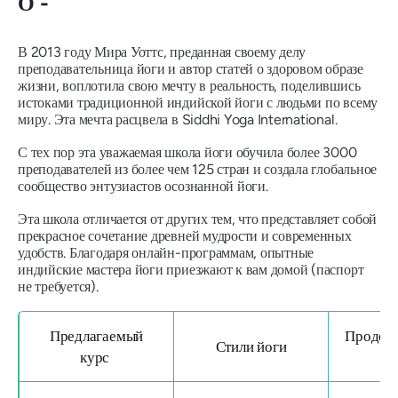
О -
В 2013 году Мира Уоттс, преданная своему делу
преподавательница йоги и автор статей о здоровом образе
жизни, воплотила свою мечту в реальность, поделившись
истоками традиционной индийской йоги с людьми по всему
миру. Эта мечта расцвела в Siddhi Yoga International.
С тех пор эта уважаемая школа йоги обучила более 3000
преподавателей из более чем 125 стран и создала глобальное
сообщество энтузиастов осознанной йоги.
Эта школа отличается от других тем, что представляет собой
прекрасное сочетание древней мудрости и современных
удобств. Благодаря онлайн-программам, опытные
индийские мастера йоги приезжают к вам домой (паспорт
не требуется).
Предлагаемый
Продол
Стили йоги
курс