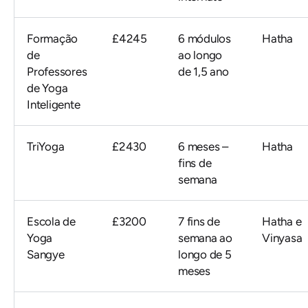
Formação
£4245
6 módulos
Hatha
de
ao longo
Professores
de 1,5 ano
de Yoga
Inteligente
TriYoga
£2430
6 meses –
Hatha
fins de
semana
Escola de
£3200
7 fins de
Hatha e
Yoga
semana ao
Vinyasa
Sangye
longo de 5
meses