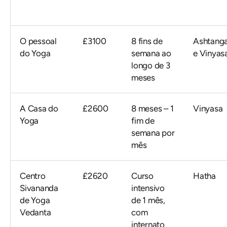
O pessoal
£3100
8 fins de
Ashtang
do Yoga
semana ao
e Vinyas
longo de 3
meses
A Casa do
£2600
8 meses – 1
Vinyasa
Yoga
fim de
semana por
mês
Centro
£2620
Curso
Hatha
Sivananda
intensivo
de Yoga
de 1 mês,
Vedanta
com
internato