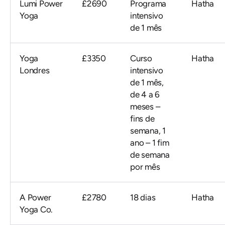
Lumi Power
£2690
Programa
Hatha
Yoga
intensivo
de 1 mês
Yoga
£3350
Curso
Hatha
Londres
intensivo
de 1 mês,
de 4 a 6
meses –
fins de
semana, 1
ano – 1 fim
de semana
por mês
A Power
£2780
18 dias
Hatha
Yoga Co.