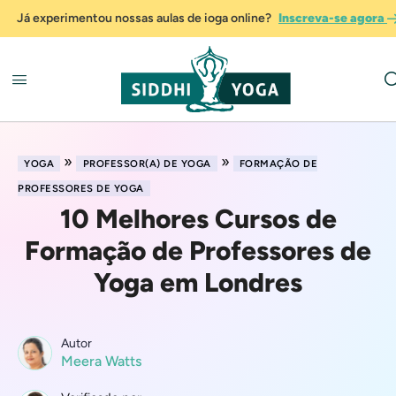
Já experimentou nossas aulas de ioga online?
Inscreva-se agora
»
»
YOGA
PROFESSOR(A) DE YOGA
FORMAÇÃO DE
PROFESSORES DE YOGA
10 Melhores Cursos de
Formação de Professores de
Yoga em Londres
Autor
Meera Watts