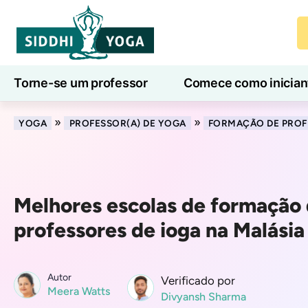
Torne-se um professor
Comece como inician
Aulas de ioga online
7 Dias de Bem-Estar
»
»
YOGA
PROFESSOR(A) DE YOGA
FORMAÇÃO DE PROF
Melhores escolas de formação
professores de ioga na Malásia
Autor
Verificado por
Meera Watts
Divyansh Sharma