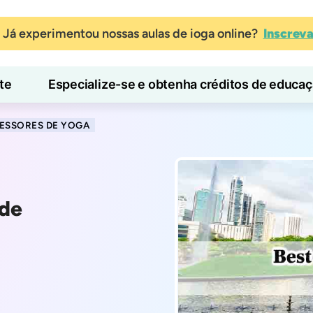
Já experimentou nossas aulas de ioga online?
Inscrev
te
Especialize-se e obtenha créditos de educa
Blog
Aprender
ESSORES DE YOGA
 de