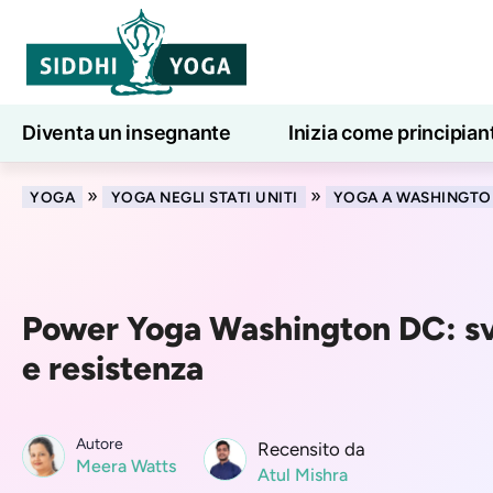
Diventa un insegnante
Inizia come principian
Lezioni di yoga online
7 giorni di benessere
»
»
YOGA
YOGA NEGLI STATI UNITI
YOGA A WASHINGT
Power Yoga Washington DC: sv
e resistenza
Autore
Recensito da
Meera Watts
Atul Mishra