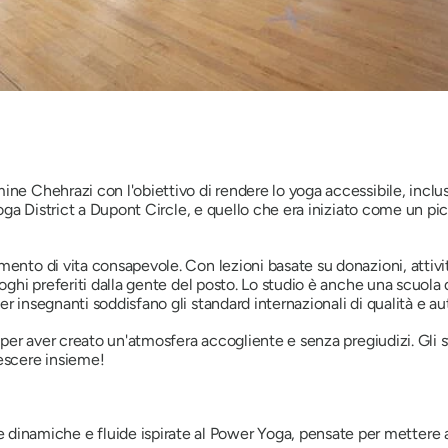
ne Chehrazi con l'obiettivo di rendere lo yoga accessibile, inclusi
 Yoga District a Dupont Circle, e quello che era iniziato come un p
ento di vita consapevole. Con lezioni basate su donazioni, attivit
oghi preferiti dalla gente del posto. Lo studio è anche una scuola d
r insegnanti soddisfano gli standard internazionali di qualità e aut
o per aver creato un'atmosfera accogliente e senza pregiudizi. Gli 
rescere insieme!
 dinamiche e fluide ispirate al Power Yoga, pensate per mettere a