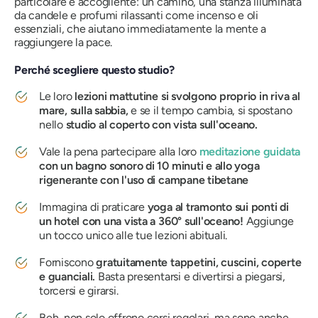
particolare e accogliente: un camino, una stanza illuminata
da candele e profumi rilassanti come incenso e oli
essenziali, che aiutano immediatamente la mente a
raggiungere la pace.
Perché scegliere questo studio?
Le loro
lezioni mattutine si svolgono proprio in riva al
mare, sulla sabbia,
e se il tempo cambia, si spostano
nello
studio al coperto con vista sull'oceano.
Vale la pena partecipare alla loro
meditazione guidata
con un bagno sonoro di 10 minuti e allo yoga
rigenerante con l'uso di campane tibetane
Immagina di praticare
yoga al tramonto sui ponti di
un hotel con una vista a 360° sull'oceano!
Aggiunge
un tocco unico alle tue lezioni abituali.
Forniscono
gratuitamente tappetini, cuscini, coperte
e guanciali.
Basta presentarsi e divertirsi a piegarsi,
torcersi e girarsi.
Beh, non solo offrono corsi regolari, ma sono anche