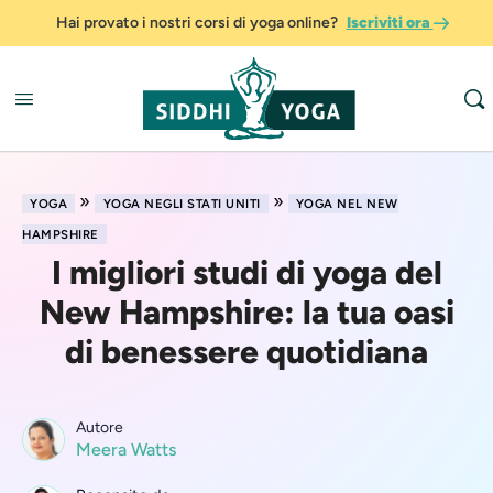
Hai provato i nostri corsi di yoga online?
Iscriviti ora
»
»
YOGA
YOGA NEGLI STATI UNITI
YOGA NEL NEW
HAMPSHIRE
I migliori studi di yoga del
New Hampshire: la tua oasi
di benessere quotidiana
Autore
Meera Watts