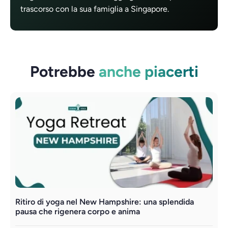
trascorso con la sua famiglia a Singapore.
Potrebbe
anche piacerti
Ritiro di yoga nel New Hampshire: una splendida
H
pausa che rigenera corpo e anima
e