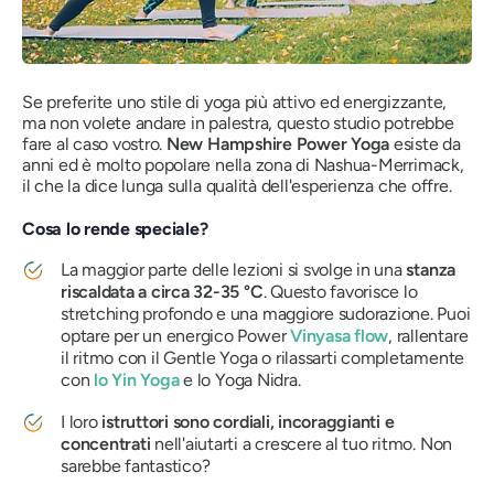
Se preferite uno stile di yoga più attivo ed energizzante,
ma non volete andare in palestra, questo studio potrebbe
fare al caso vostro.
New Hampshire Power Yoga
esiste da
anni ed è molto popolare nella zona di Nashua-Merrimack,
il che la dice lunga sulla qualità dell'esperienza che offre.
Cosa lo rende speciale?
La maggior parte delle lezioni si svolge in una
stanza
riscaldata a circa 32-35 °C
. Questo favorisce lo
stretching profondo e una maggiore sudorazione. Puoi
optare per un energico Power
Vinyasa flow
, rallentare
il ritmo con il Gentle Yoga o rilassarti completamente
con
lo Yin Yoga
e lo Yoga Nidra.
I loro
istruttori sono cordiali, incoraggianti e
concentrati
nell'aiutarti a crescere al tuo ritmo. Non
sarebbe fantastico?