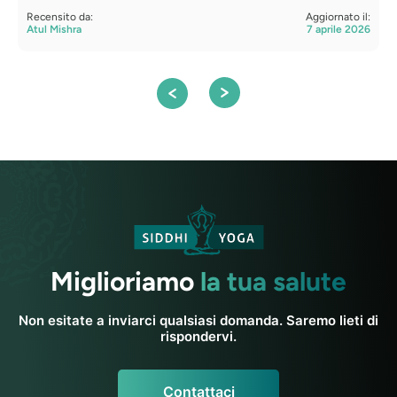
Recensito da:
Aggiornato il:
R
Atul Mishra
7 aprile 2026
A
Miglioriamo
la tua salute
Non esitate a inviarci qualsiasi domanda. Saremo lieti di
rispondervi.
Contattaci