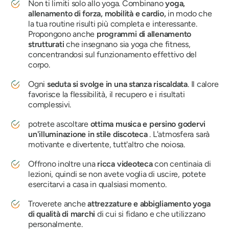
Non ti limiti solo allo yoga. Combinano
yoga,
allenamento di forza, mobilità e cardio,
in modo che
la tua routine risulti più completa e interessante.
Propongono anche
programmi di allenamento
strutturati
che insegnano sia yoga che fitness,
concentrandosi sul funzionamento effettivo del
corpo.
Ogni
seduta si svolge in una stanza riscaldata
. Il calore
favorisce la flessibilità, il recupero e i risultati
complessivi.
potrete ascoltare
ottima musica e persino godervi
un'illuminazione in stile discoteca
. L'atmosfera sarà
motivante e divertente, tutt'altro che noiosa.
Offrono inoltre una
ricca videoteca
con centinaia di
lezioni, quindi se non avete voglia di uscire, potete
esercitarvi a casa in qualsiasi momento.
Troverete anche
attrezzature e abbigliamento yoga
di qualità di marchi
di cui si fidano e che utilizzano
personalmente.