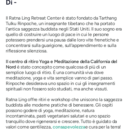
Di -
Il Ratna Ling Retreat Center è stato fondato da Tarthang
Tulku Rinpoche, un insegnante tibetano che ha portato
l'antica saggezza buddista negli Stati Uniti. Il suo sogno era
quello di costruire un luogo di pace in cui le persone
potessero prendersi una pausa dalle loro vite frenetiche e
concentrarsi sulla guarigione, sull'apprendimento e sulla
riflessione silenziosa.
Il centro di ritiro Yoga e Meditazione della California del
Nord
è stato concepito come qualcosa di più di un
semplice luogo di ritiro. È una comunità viva dove
meditazione, yoga e vita semplice vanno di pari passo.
Rinpoche desiderava uno spazio in cui gli insegnamenti
spirituali non fossero solo studiati, ma anche vissuti.
Ratna Ling offre ritiri e workshop che uniscono la saggezza
buddista alle moderne pratiche di benessere. Gli ospiti
possono godere di yoga, meditazione, natura
incontaminata, pasti vegetariani salutari e uno spazio
tranquillo dove rigenerarsi e crescere. Tutto è guidato da
valori come
gentilezza,
consapevolezza
e cura per la terra!