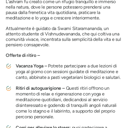
L'ashram fu creato come un rifugio tranquillo e immerso
nella natura, dove le persone potessero prendersi una
pausa dalla frenetica vita quotidiana, praticare la
meditazione e lo yoga e crescere interiormente.
Attualmente è guidato da Swami Sitaramananda, un
attento studente di Vishnudevananda, che qui coltiva una
comunità vivace, incentrata sulla semplicità della vita e sul
pensiero consapevole.
Offerte di ritiro –
Vacanza Yoga –
Potrete
partecipare a due lezioni di
yoga al giorno con sessioni guidate di meditazione e
canto, abbinate a pasti vegetariani biologici e salutari.
Ritiri di autoguarigione –
Questi ritiri offrono un
momento di relax e rigenerazione con yoga e
meditazione quotidiani, dedicandosi al servizio
disinteressato e godendo di tranquilli angoli naturali
come lo stagno e il labirinto, a supporto del proprio
percorso personale.
Corsi per alleviare lo stress:
puoi partecipare a