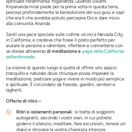
spirituale Paramhansa Yogananda. Quando Swami
Kriyananda mise piede per la prima volta in questa terra,
percepì profondamente la benedizione del suo guru e capì
che era lì che avrebbe potuto percepire Dio e dare inizio
alla comunità Ananda.
Sentì una pace speciale sulle colline vicino a Nevada City,
in California, e credeva che fosse il posto perfetto per
aiutare le persone a rallentare, riflettere e connettersi con
se stesse attraverso
di meditazione e
yoga nella California
settentrionale
.
La visione di questo luogo è quella di offrire uno spazio
tranquillo e naturale dove chiunque possa imparare la
meditazione, praticare yoga e vivere in modo più semplice
e spirituale. È circondato da foreste, giardini, sentieri e
laghetti.
Offerte di ritiro –
Ritiri e isolamenti personali
: si tratta di soggiorni
autogestiti, secondo i vostri orari, in cui potrete
godervi il silenzio, meditare, fare escursioni, tenere un
diario e ritrovare la vostra chiarezza interiore.