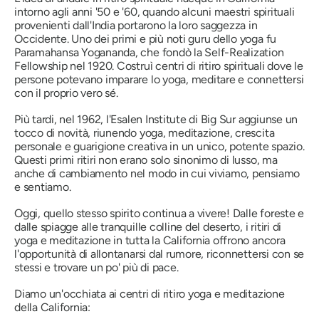
intorno agli anni '50 e '60, quando alcuni maestri spirituali
provenienti dall'India portarono la loro saggezza in
Occidente. Uno dei primi e più noti guru dello yoga fu
Paramahansa Yogananda, che fondò la Self-Realization
Fellowship nel 1920. Costruì centri di ritiro spirituali dove le
persone potevano imparare lo yoga, meditare e connettersi
con il proprio vero sé.
Più tardi, nel 1962, l'Esalen Institute di Big Sur aggiunse un
tocco di novità, riunendo yoga, meditazione, crescita
personale e guarigione creativa in un unico, potente spazio.
Questi primi ritiri non erano solo sinonimo di lusso, ma
anche di cambiamento nel modo in cui viviamo, pensiamo
e sentiamo.
Oggi, quello stesso spirito continua a vivere! Dalle foreste e
dalle spiagge alle tranquille colline del deserto, i ritiri di
yoga e meditazione in tutta la California offrono ancora
l'opportunità di allontanarsi dal rumore, riconnettersi con se
stessi e trovare un po' più di pace.
Diamo un'occhiata ai centri di ritiro yoga e meditazione
della California: