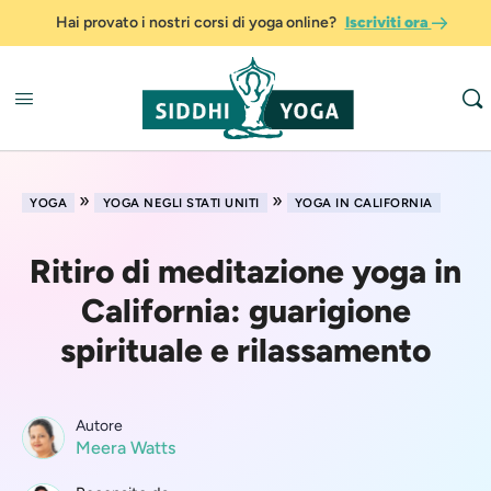
Hai provato i nostri corsi di yoga online?
Iscriviti ora
»
»
YOGA
YOGA NEGLI STATI UNITI
YOGA IN CALIFORNIA
Ritiro di meditazione yoga in
California: guarigione
spirituale e rilassamento
Autore
Meera Watts