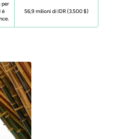
 per
d
è
56,9 milioni di IDR (3.500 $)
nce.