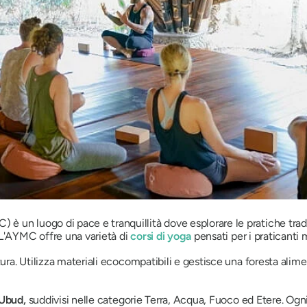
un luogo di pace e tranquillità dove esplorare le pratiche tradizi
 L'AYMC offre una varietà di
corsi di yoga
pensati per i praticanti 
tura. Utilizza materiali ecocompatibili e gestisce una foresta alim
 Ubud,
suddivisi nelle categorie Terra, Acqua, Fuoco ed Etere. Ogni 