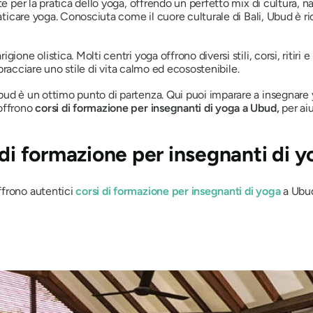
te per la pratica dello yoga, offrendo un perfetto mix di cultura, n
aticare yoga. Conosciuta come il cuore culturale di Bali, Ubud è ricc
ione olistica. Molti centri yoga offrono diversi stili, corsi, ritir
abbracciare uno stile di vita calmo ed ecosostenibile.
bud è un ottimo punto di partenza. Qui puoi imparare a insegnare 
 offrono
corsi di formazione per insegnanti di yoga a Ubud,
per aiu
 di formazione per insegnanti di 
frono autentici
corsi di formazione per insegnanti di yoga
a Ubu