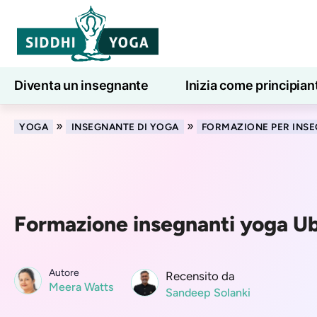
Diventa un insegnante
Inizia come principian
Lezioni di yoga online
7 giorni di benessere
»
»
YOGA
INSEGNANTE DI YOGA
FORMAZIONE PER INSE
Formazione insegnanti yoga U
Autore
Recensito da
Meera Watts
Sandeep Solanki