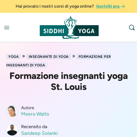
Hai provato i nostri corsi di yoga online?
Iscriviti ora
»
»
YOGA
INSEGNANTE DI YOGA
FORMAZIONE PER
INSEGNANTI DI YOGA
Formazione insegnanti yoga
St. Louis
Autore
Meera Watts
Recensito da
Sandeep Solanki