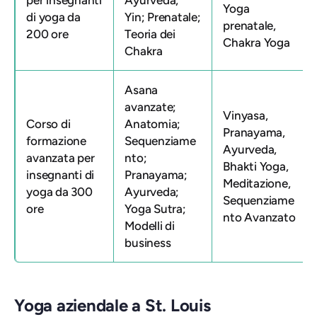
Yoga
di yoga da
Yin; Prenatale;
prenatale,
200 ore
Teoria dei
Chakra Yoga
Chakra
Asana
avanzate;
Vinyasa,
Corso di
Anatomia;
Pranayama,
formazione
Sequenziame
Ayurveda,
avanzata per
nto;
Bhakti Yoga,
insegnanti di
Pranayama;
Meditazione,
yoga da 300
Ayurveda;
Sequenziame
ore
Yoga Sutra;
nto Avanzato
Modelli di
business
Yoga aziendale a St. Louis