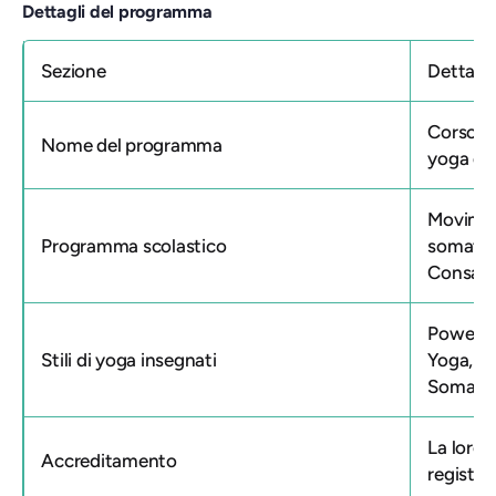
Dettagli del programma
Sezione
Dettagli
Corso di
Nome del programma
yoga di
Movimen
Programma scolastico
somatica
Consape
Power Y
Stili di yoga insegnati
Yoga, Yo
Somati
La loro
f
Accreditamento
registra