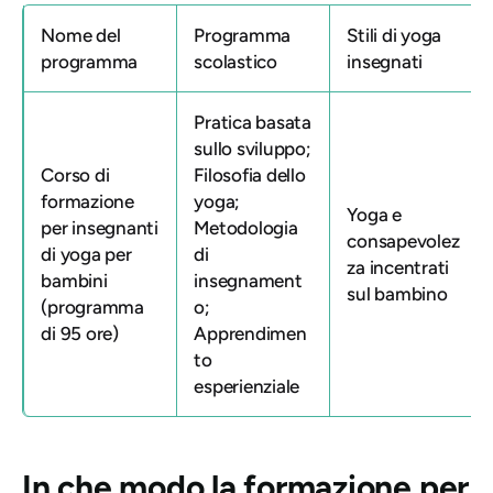
Nome del
Programma
Stili di yoga
programma
scolastico
insegnati
Pratica basata
sullo sviluppo;
Corso di
Filosofia dello
formazione
yoga;
Yoga e
per insegnanti
Metodologia
consapevolez
di yoga per
di
za incentrati
bambini
insegnament
sul bambino
(programma
o;
di 95 ore)
Apprendimen
to
esperienziale
In che modo la formazione per