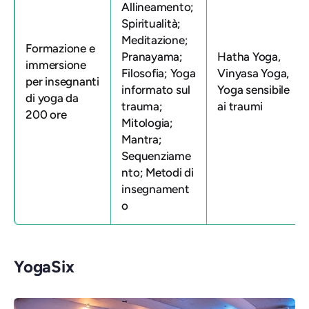
Allineamento;
Spiritualità;
Meditazione;
Formazione e
Pranayama;
Hatha Yoga,
immersione
Filosofia; Yoga
Vinyasa Yoga,
per insegnanti
informato sul
Yoga sensibile
di yoga da
trauma;
ai traumi
200 ore
Mitologia;
Mantra;
Sequenziame
nto; Metodi di
insegnament
o
YogaSix