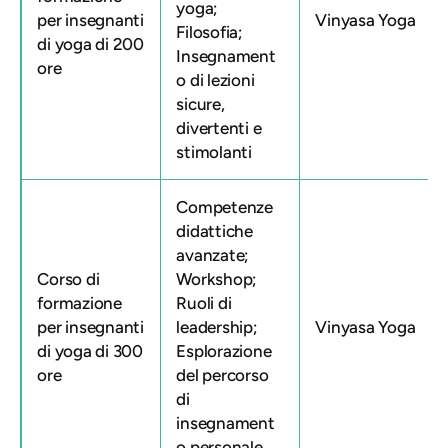
yoga;
per insegnanti
Vinyasa Yoga
Filosofia;
di yoga di 200
Insegnament
ore
o di lezioni
sicure,
divertenti e
stimolanti
Competenze
didattiche
avanzate;
Corso di
Workshop;
formazione
Ruoli di
per insegnanti
leadership;
Vinyasa Yoga
di yoga di 300
Esplorazione
ore
del percorso
di
insegnament
o personale