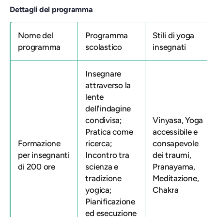
Dettagli del programma
Nome del
Programma
Stili di yoga
programma
scolastico
insegnati
Insegnare
attraverso la
lente
dell'indagine
condivisa;
Vinyasa, Yoga
Pratica come
accessibile e
Formazione
ricerca;
consapevole
per insegnanti
Incontro tra
dei traumi,
di 200 ore
scienza e
Pranayama,
tradizione
Meditazione,
yogica;
Chakra
Pianificazione
ed esecuzione