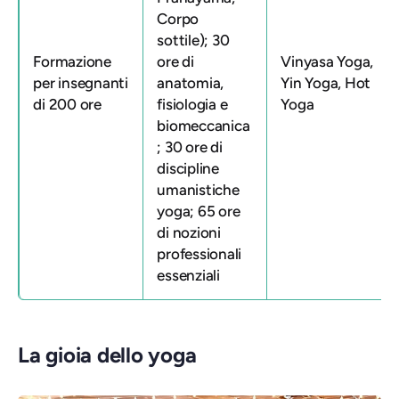
Corpo
sottile); 30
Formazione
ore di
Vinyasa Yoga,
per insegnanti
anatomia,
Yin Yoga, Hot
di 200 ore
fisiologia e
Yoga
biomeccanica
; 30 ore di
discipline
umanistiche
yoga; 65 ore
di nozioni
professionali
essenziali
La gioia dello yoga