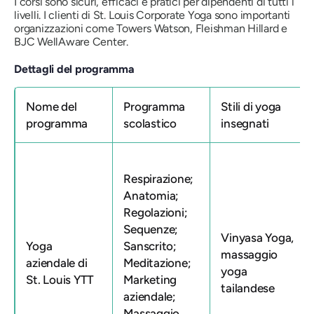
I corsi sono sicuri, efficaci e pratici per dipendenti di tutti i
livelli. I clienti di St. Louis Corporate Yoga sono importanti
organizzazioni come Towers Watson, Fleishman Hillard e
BJC WellAware Center.
Dettagli del programma
Nome del
Programma
Stili di yoga
programma
scolastico
insegnati
Respirazione;
Anatomia;
Regolazioni;
Sequenze; ​​
Vinyasa Yoga,
Yoga
Sanscrito;
massaggio
aziendale di
Meditazione;
yoga
St. Louis YTT
Marketing
tailandese
aziendale;
Massaggio