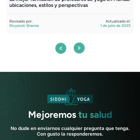
ubicaciones, estilos y perspectivas
R
A
Revisado por:
Actualizado el:
Divyansh Sharma
1 de julio de 2025
Mejoremos
tu salud
No dude en enviarnos cualquier pregunta que tenga.
Con gusto la responderemos.