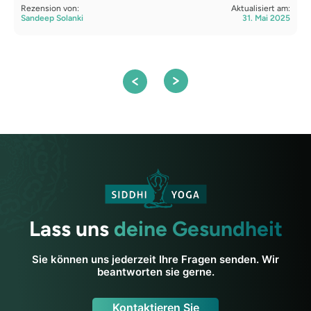
Rezension von:
Aktualisiert am:
R
Sandeep Solanki
31. Mai 2025
A
Lass uns
deine Gesundheit
Sie können uns jederzeit Ihre Fragen senden. Wir
beantworten sie gerne.
Kontaktieren Sie