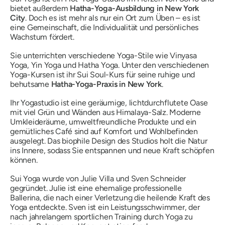
bietet außerdem
Hatha-Yoga-Ausbildung in New York
City
. Doch es ist mehr als nur ein Ort zum Üben – es ist
eine Gemeinschaft, die Individualität und persönliches
Wachstum fördert.
Sie unterrichten verschiedene Yoga-Stile wie Vinyasa
Yoga, Yin Yoga und Hatha Yoga. Unter den verschiedenen
Yoga-Kursen ist ihr Sui Soul-Kurs für seine ruhige und
behutsame
Hatha-Yoga-Praxis in New York
.
Ihr Yogastudio ist eine geräumige, lichtdurchflutete Oase
mit viel Grün und Wänden aus Himalaya-Salz. Moderne
Umkleideräume, umweltfreundliche Produkte und ein
gemütliches Café sind auf Komfort und Wohlbefinden
ausgelegt. Das biophile Design des Studios holt die Natur
ins Innere, sodass Sie entspannen und neue Kraft schöpfen
können.
Sui Yoga wurde von Julie Villa und Sven Schneider
gegründet. Julie ist eine ehemalige professionelle
Ballerina, die nach einer Verletzung die heilende Kraft des
Yoga entdeckte. Sven ist ein Leistungsschwimmer, der
nach jahrelangem sportlichen Training durch Yoga zu