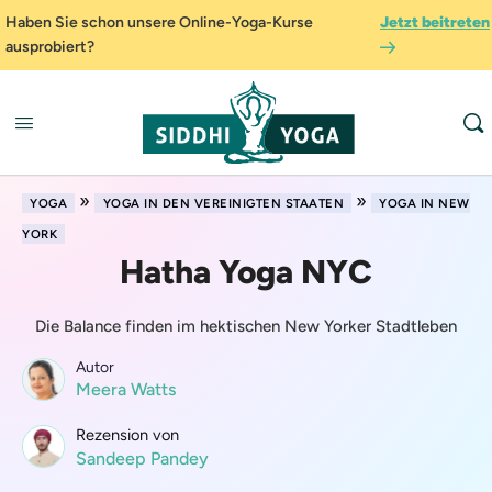
Haben Sie schon unsere Online-Yoga-Kurse
Jetzt beitreten
ausprobiert?
»
»
YOGA
YOGA IN DEN VEREINIGTEN STAATEN
YOGA IN NEW
YORK
Hatha Yoga NYC
Die Balance finden im hektischen New Yorker Stadtleben
Autor
Meera Watts
Rezension von
Sandeep Pandey