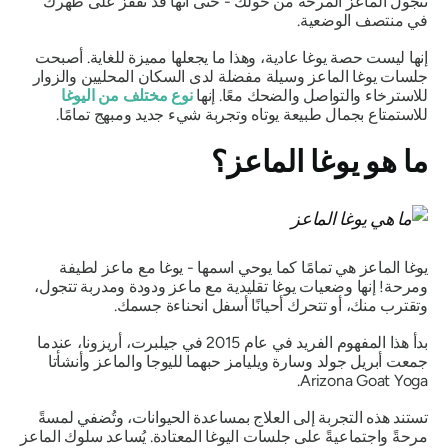
تتجول الماعز المرحة من حولك - حتى أنها قد تقفز على ظهرك
في منتصف الوضعية.
إنها ليست حصة يوغا عادية، وهذا ما يجعلها مميزة للغاية. أصبحت
جلسات يوغا الماعز وسيلة مفضلة لدى السكان المحليين والزوار
للاسترخاء والتواصل والضحك معًا. إنها
نوع مختلف من اليوغا
للاستمتاع بجمال طبيعة يوتاه وتجربة شيء جديد ومبهج تمامًا.
ما هو يوغا الماعز؟
يوغا الماعز هي تمامًا كما يوحي اسمها - يوغا مع ماعز لطيفة
ومرحة! إنها وضعيات يوغا تقليدية مع ماعز ودودة ومدربة تتجول،
وتقترب منك، أو تتحرك أحيانًا أسفل انحناءة جسمك.
بدأ هذا المفهوم الفريد في عام 2015 في جيلبرت، أريزونا، عندما
جمعت أبريل جولد وسارة ويليامز حبهما لليوجا والماعز وأنشأتا
.
Arizona Goat
Yoga
تستند هذه التجربة إلى العلاج بمساعدة الحيوانات، وتُضفي لمسةً
مرحةً واجتماعيةً على جلسات اليوغا المعتادة. يُساعد سلوك الماعز