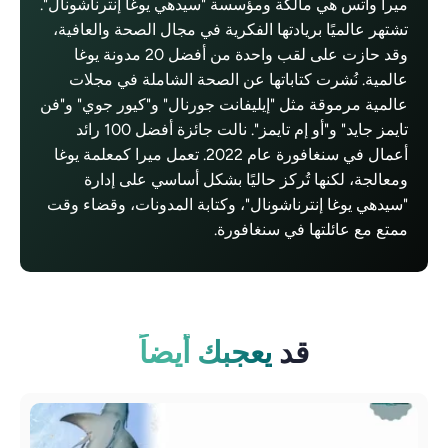
ميرا واتس هي مالكة ومؤسسة "سيدهي يوغا إنترناشونال".
تشتهر عالميًا بريادتها الفكرية في مجال الصحة والعافية،
وقد حازت على لقب واحدة من أفضل 20 مدونة يوغا
عالمية. نُشرت كتاباتها عن الصحة الشاملة في مجلات
عالمية مرموقة مثل "إيليفانت جورنال" و"كيور جوي" و"فن
تايمز جايد" و"أو إم تايمز". نالت جائزة أفضل 100 رائد
أعمال في سنغافورة عام 2022. تعمل ميرا كمعلمة يوغا
ومعالجة، لكنها تُركز حاليًا بشكل أساسي على إدارة
"سيدهي يوغا إنترناشونال"، وكتابة المدونات، وقضاء وقت
ممتع مع عائلتها في سنغافورة.
قد
يعجبك أيضاً