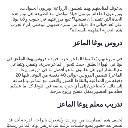
يدعونك لمتابعتهم وهم يتعلمون الزراعة، ويربون الحيوانات،
ويزرعون الطعام، ويبنون حياةً تتواصل مع الطبيعة. هل تبدو هذه
الحياة التي تتمنى أن تعيشها؟ تقع مزرعتهم في جنوب ولاية يوتا،
على بُعد حوالي 35 دقيقة من منتزه صهيون الوطني. لمَ لا تجرب
هذه التجربة الملهمة للسعادة؟
دروس يوغا الماعز
في مزرعتهم، يُعدّ يوغا الماعز تجربة فريدة.
دروس يوغا الماعز
في
يوتا في الهواء الطلق، حيث تتجول الماعز بحرية، وتقفز، وتتفاعل
مع المشاركين. هل تعلمون ما هو أفضل ما في دروس يوغا
الماعز؟ تتضمن الدروس حوالي 40 دقيقة من اليوغا، تليها 20
دقيقة من المداعبة والتقاط الصور واللعب مع الماعز. بالإضافة
إلى ذلك، لا تحتاجون إلى أي خبرة سابقة في اليوغا. كل ما عليكم
فعله هو الحضور بعقل متفتح وروح مرحة.
تدريب معلم يوغا الماعز
تُخفف هذه الممارسة من توتراتك وتُشعرك بالراحة، لدرجة أنك قد
تشعر بعد حضور بضع جلسات برغبة في تدريس يوغا الماعز رسميًا