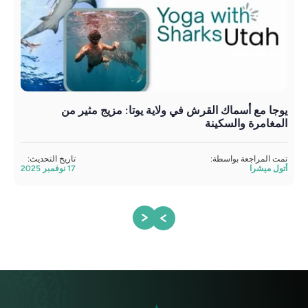
يوجا مع أسماك القرش في ولاية يوتا: مزيج مثير من
يوج
المغامرة والسكينة
الم
تمت المراجعة بواسطة:
تاريخ التحديث:
تمت 
أتول ميشرا
17 نوفمبر 2025
أتول