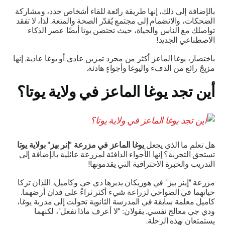
بالإضافة إلى ذلك، إنها طريقة رائعة للقاء أشخاص جدد، ومشاركة
الضحكات، والانضمام إلى مجتمع يُقدّر الصحة والمتعة. لذا، لا تفقد
تواصلك مع الناس والحياة، حيث تحتضن يوتا أيضًا عصر الذكاء
الاصطناعي الجديد!
باختصار، يوغا الماعز أكثر من مجرد تمرين عادي أو يوغا عادية. إنها
مزيجٌ رائع من الدفء واليوغا وأجواءٍ هادئة.
أين تجد يوغا الماعز في ولاية يوتا؟
هل تعلم ما الذي يجعل
يوغا الماعز في مزرعة "إنر بيز" بولاية يوتا
تستحق التجربة؟ إنها الأجواء الدافئة لمزرعة عائلية بالإضافة إلى
التدريب والخبرة الاحترافية التي يقدمونها!
مزرعة "إينر بيز" في هوريكان يديرها دي جي وكاميل، اللذان تركا
حياتهما في الضواحي لزراعة شيء أكثر ثراءً على فدان أرضهما.
كاميل معلمة سابقة في المدرسة الثانوية تحولت إلى مدربة يوغا،
ودي جي معالج نفسي. يقولان: "لا أعرف ماذا نفعل"، لكنهما
يستمتعان بهذه الرحلة.