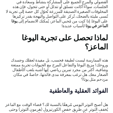
الفضولي والمرح الجميع على المشاركة بنشاط وسعادة في
الجلسات. سواءً أكانت تتسلق أو تتدلل أو حتى تتجول، فإن هذه
المخلوقات الصغيرة الصديقة للمزرعة تُحوّل كل حصة إلى تجربة لا
تُنسى مليئة بالضحك، تُركز على التواصل والبهجة بقدر تركيزها
على اليوغا. إذا كنت من مُحبي الماعز، يُمكنك الانضمام إلى
يوغا
الماعز
في يوتا
لأسباب عديدة!
لماذا تحصل على تجربة اليوغا
الماعز؟
هذه الممارسة ليست لطيفة فحسب، بل مفيدة لعقلك وجسدك
وروحك! مزيج اليوغا والتفاعل المرح مع الحيوانات تجربة ممتعة
وشافية، أكثر من مجرد تمرين رياضي. إنها أشبه بلعب الأطفال
الصغار معك. هل ترغب بمعرفة مدى فائدتها، خاصةً في مكان
مزدحم مثل يوتا؟
الفوائد العقلية والعاطفية
هل أصبح التوتر اليومي مُرهقًا بالنسبة لك؟ قضاء الوقت مع الماعز
يُخفف التوتر عن طريق خفض الكورتيزول (هرمون التوتر) وحتى