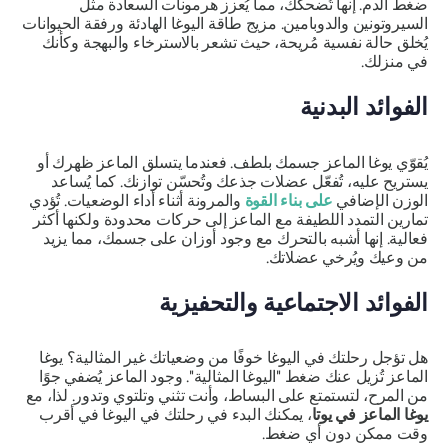
ضغط الدم. إنها تُضحكك، مما يُعزز هرمونات السعادة مثل
السيروتونين والدوبامين. مزيج طاقة اليوغا الهادئة ورفقة الحيوانات
يُخلق حالة نفسية مُريحة، حيث تشعر بالاسترخاء والبهجة وكأنك
في منزلك.
الفوائد البدنية
يُقوّي يوغا الماعز جسمك بلطف. فعندما يتسلق الماعز ظهرك أو
يستريح عليه، تُفعّل عضلات جذعك وتُحسّن توازنك. كما يُساعد
الوزن الإضافي
على بناء القوة
والمرونة أثناء أداء الوضعيات. تُؤدي
تمارين التمدد اللطيفة مع الماعز إلى حركات محدودة ولكنها أكثر
فعالية. إنها أشبه بالتحرك مع وجود أوزان على جسمك، مما يزيد
من وعيك ويُرخي عضلاتك.
الفوائد الاجتماعية والتحفيزية
هل تؤجل رحلتك في اليوغا خوفًا من وضعياتك غير المثالية؟ يوغا
الماعز تُزيل عنك ضغط "اليوغا المثالية". وجود الماعز يُضفي جوًا
من المرح، لتستمتع على البساط، وأنت تثني وتلتوي وتدور. لذا، مع
يوغا الماعز في يوتا
، يمكنك البدء في رحلتك في اليوغا في أقرب
وقت ممكن دون أي ضغط.