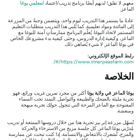
معهم. لا تقلق! لديهم أيضًا برنامج تدريب/اعتماد
لمعلمي يوغا
الماعز.
عادةً ما يستمر هذا التدريب ليوم واحد، ويتضمن وجبةً من المزرعة
إلى المائدة ومواد تعليمية. كما يُلبي هذا التدريب متطلبات التعليم
المستمر لاتحاد اليوغا. يُعلّم البرنامج ممارساتٍ آمنة لليوغا مع
الماعز، وكيفية إدارة الدروس، وحتى كيفية بدء مشروعك الخاص
في يوغا الماعز. لا شيء يُضاهي ذلك.
رابط الموقع الإلكتروني:
https://www.innerpeasfarm.com/#/
الخلاصة
يوغا الماعز في ولاية يوتا
أكثر من مجرد تمرين غريب ورائع، فهو
تجربة مليئة بالضحك والطبيعة والتواصل. التمدد تحت السماء
المفتوحة مع الماعز المرحة التي تتجول حولك تجربة مبهجة
ومنعشة.
تُسهّل مزرعة إنر بيز تجربة هذا من خلال دروسها الممتعة أو تدريب
مُدرّبي يوغا الماعز. كل جلسة مزيج من الاسترخاء والحركة
والمرح، تُشعرك بالانتعاش والابتسامة. إذا كنت تبحث عن ممارسة