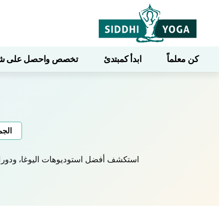
كن معلماً
ابدأ كمبتدئ
تخصص واحصل على شهاد
الجم
استكشف أفضل استوديوهات اليوغا، ودورات 