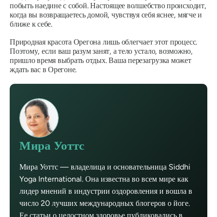
побыть наедине с собой. Настоящее волшебство происходит,
когда вы возвращаетесь домой, чувствуя себя яснее, мягче и
ближе к себе.
Природная красота Орегона лишь облегчает этот процесс.
Поэтому, если ваш разум занят, а тело устало, возможно,
пришло время выбрать отдых. Ваша перезагрузка может
ждать вас в Орегоне.
Мира Уоттс
Мира Уоттс — владелица и основательница Siddhi
Yoga International. Она известна во всем мире как
лидер мнений в индустрии оздоровления и вошла в
число 20 лучших международных блогеров о йоге.
Ее статьи о целостном здоровье публиковались в