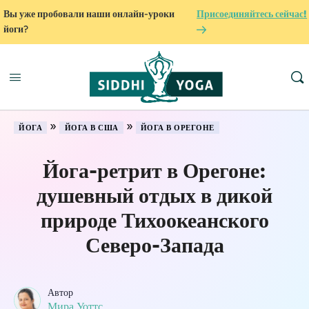
Вы уже пробовали наши онлайн-уроки
Присоединяйтесь сейчас!
йоги?
»
»
ЙОГА
ЙОГА В США
ЙОГА В ОРЕГОНЕ
Йога-ретрит в Орегоне:
душевный отдых в дикой
природе Тихоокеанского
Северо-Запада
Автор
Мира Уоттс