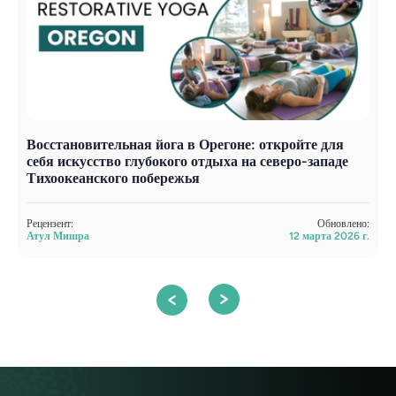
Восстановительная йога в Орегоне: откройте для
С
себя искусство глубокого отдыха на северо-западе
с
Тихоокеанского побережья
Р
А
Рецензент:
Обновлено:
Атул Мишра
12 марта 2026 г.