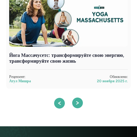
Йога Массачусетс: трансформируйте свою энергию,
Х
трансформируйте свою жизнь
д
Рецензент:
Обновлено:
Р
Атул Мишра
20 ноября 2025 г.
А