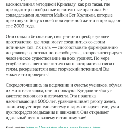
вдохновленная методикой Криапалу, как раз такая, где
преподают разнообразные целительные практики. Ее
совладельцами являются Майк и Бет Хоулихан, которые
практикуют йогу в своей повседневной жизни и преподают
ее с 2009 года.
Они создали безопасное, священное и преобразующее
пространство, где люди могут соединиться со своим
истинным «я». Их цель — способствовать формированию
исцеляющего, осознанного сообщества, которое интегрирует
человеческое существование на всех уровнях. По мере
углубления вашего энергетического восприятия и связи с
телом, раскрывается и ваш творческий потенциал! Вы
можете это проверить!
Сосредоточившись на исцелении и счастье учеников, обучая
их жить настоящим, они используют Кундалини-йогу в
качестве основного инструмента. Эта практика,
насчитывающая 5000 лет, уравновешивает работу желез,
активизирует нервную систему и гармонизирует тело, ум и
дух посредством дыхания и движения. Она открывает
идеальный путь к вашему истинному «я»!