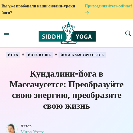
Вы уже пробовали наши онлайн-уроки
Присоединяйтесь сейчас!
йоги?
»
»
ЙОГА
ЙОГА В США
ЙОГА В МАССАЧУСЕТСЕ
Кундалини-йога в
Массачусетсе: Преобразуйте
свою энергию, преобразите
свою жизнь
Автор
Мира Уоттс