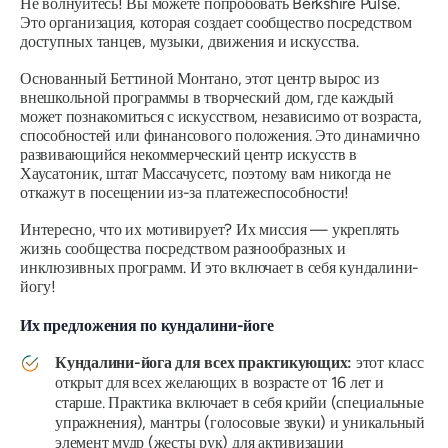
Не волнуйтесь! Вы можете попробовать Berkshire Pulse.
Это организация, которая создает сообщество посредством
доступных танцев, музыки, движения и искусства.
Основанный Беттиной Монтано, этот центр вырос из
внешкольной программы в творческий дом, где каждый
может познакомиться с искусством, независимо от возраста,
способностей или финансового положения. Это динамично
развивающийся некоммерческий центр искусств в
Хаусатоник, штат Массачусетс, поэтому вам никогда не
откажут в посещении из-за платежеспособности!
Интересно, что их мотивирует? Их миссия — укреплять
жизнь сообщества посредством разнообразных и
инклюзивных программ. И это включает в себя кундалини-
йогу!
Их предложения по кундалини-йоге
Кундалини-йога для всех практикующих:
этот класс
открыт для всех желающих в возрасте от 16 лет и
старше. Практика включает в себя крийи (специальные
упражнения), мантры (голосовые звуки) и уникальный
элемент мудр (жесты рук) для активизации