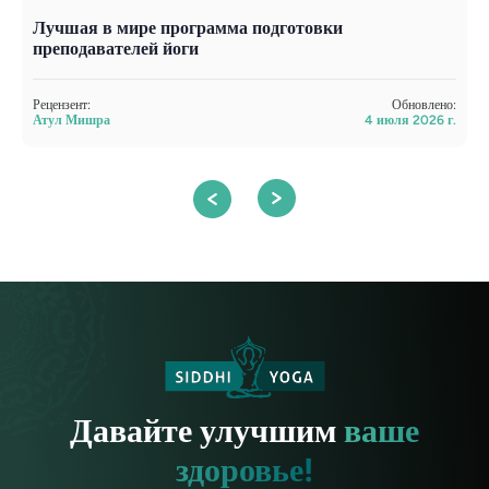
Лучшая в мире программа подготовки
К
преподавателей йоги
п
Рецензент:
Обновлено:
Р
Атул Мишра
4 июля 2026 г.
С
Давайте улучшим
ваше
здоровье!