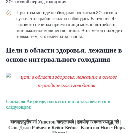
20-часовой период голодания
При этом методе необходимо поститься 20 часов в
сутки, что крайне сложно соблюдать. В течение 4-
часового периода приема пищи можно потреблять
минимальное количество пищи. Этот метод подходит
только тем, кто имеет опыт поста.
Цели в области здоровья, лежащие в
основе интервального голодания
Согласно Аюрведе, польза от поста заключается в
следующем:
वातमूत्रपुरीषाणां
Уинстон
गात्रलाघवे
|
हृदयोद्गारकण्ठास्यशुद्ध्
गते
||
Сэнс
Джон
Рэйчел
и
Кейнс
Кейнс
|
Клинтон Нью
-
Йорк