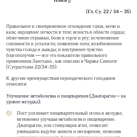
Нэнси
||
(Гл. Су. 22 / 34 – 35)
Правильное и своевременное отхождение газов, мочи и
кала; ощущение легкости в теле; ясность в области сердца;
облегчение отрыжки, боли в горле и рту; исчезновение
сонливости и усталости; появление пота; возобновление
чувства голода и жажды; и внутреннее чувство
благополучия — все это показатели правильного
применения
Лангхана
, как описано в
Чарака Самхите
(Сутрастхана 22/34-35).
К другим преимуществам периодического голодания
относятся:
Улучшение метаболизма и пищеварения (Джатарагни – на
уровне желудка):
Пост усиливает пищеварительный огонь в желудке,
мгновенно улучшая метаболизм и пищеварение.
Джатарагни, или стимуляция агни, помогает
уменьшить вздутие живота и несварение, позволяя