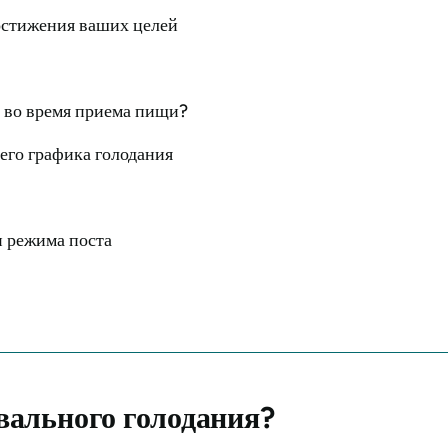
остижения ваших целей
и во время приема пищи?
его графика голодания
и режима поста
вального голодания?