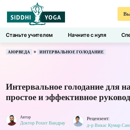
Вы
Станьте учителем
Начните с нуля
Спе
7 дней здоровья
Блог
Учиться
»
АЮРВЕДА
ИНТЕРВАЛЬНОЕ ГОЛОДАНИЕ
Интервальное голодание для 
простое и эффективное руково
Автор
Рецензент:
Доктор Рохит Вандрау
д-р Викас Кумар Сан