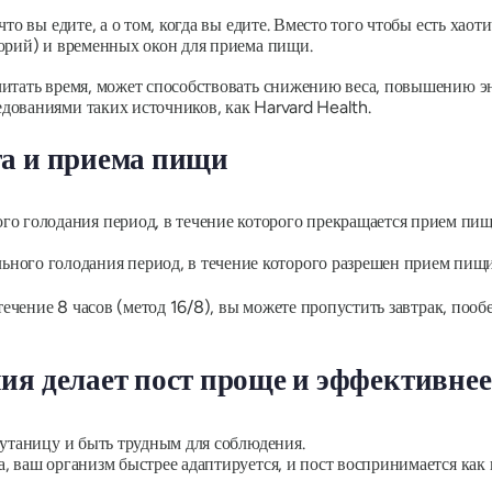
о вы едите, а о том, когда вы едите. Вместо того чтобы есть хаоти
орий) и временных окон для приема пищи.
читать время, может способствовать снижению веса, повышению э
ованиями таких источников, как Harvard Health.
та и приема пищи
ого голодания период, в течение которого прекращается прием пищ
льного голодания период, в течение которого разрешен прием пищ
течение 8 часов (метод 16/8), вы можете пропустить завтрак, пообе
ия делает пост проще и эффективнее
путаницу и быть трудным для соблюдения.
 ваш организм быстрее адаптируется, и пост воспринимается как н