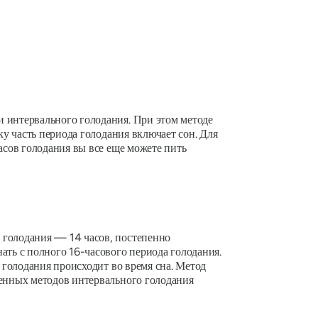
и интервального голодания. При этом методе
ку часть периода голодания включает сон. Для
часов голодания вы все еще можете пить
 голодания — 14 часов, постепенно
ать с полного 16-часового периода голодания.
ь голодания происходит во время сна. Метод
ненных методов интервального голодания