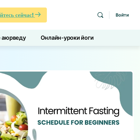
йтесь сейчас!
Войти
е аюрведу
Онлайн-уроки йоги