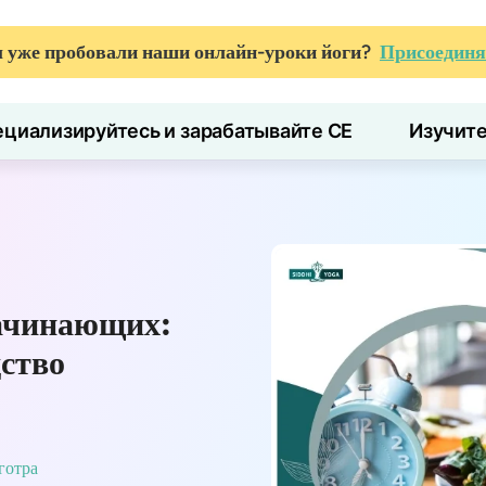
 уже пробовали наши онлайн-уроки йоги?
Присоединя
циализируйтесь и зарабатывайте CE
Изучит
начинающих:
дство
готра