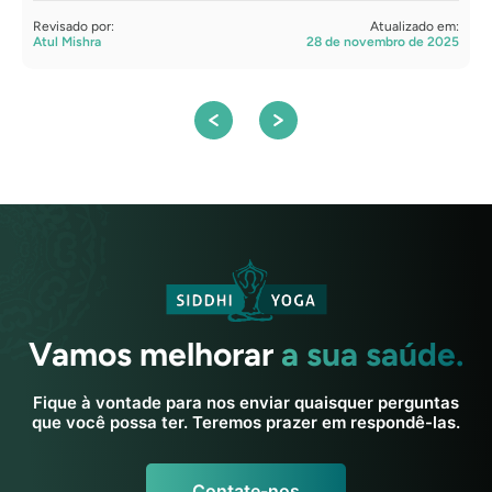
Revisado por:
Atualizado em:
R
Atul Mishra
28 de novembro de 2025
A
Vamos melhorar
a sua saúde.
Fique à vontade para nos enviar quaisquer perguntas
que você possa ter. Teremos prazer em respondê-las.
Contate-nos