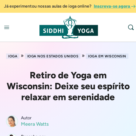
Já experimentou nossas aulas de ioga online?
Inscreva-se agora
»
»
IOGA
IOGA NOS ESTADOS UNIDOS
IOGA EM WISCONSIN
Retiro de Yoga em
Wisconsin: Deixe seu espírito
relaxar em serenidade
Autor
Meera Watts