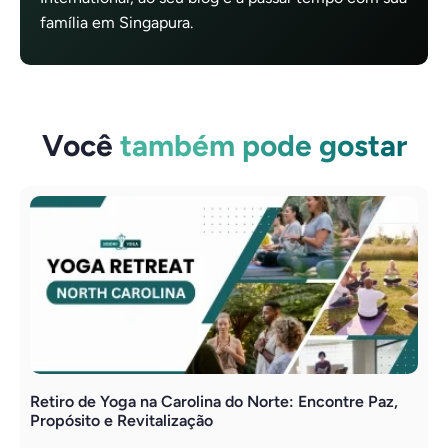
família em Singapura.
Você
também pode gostar
Retiro de Yoga na Carolina do Norte: Encontre Paz,
Y
Propósito e Revitalização
A