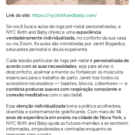
Link do site:
https://nycbirthandbaby.com/
Se você busca aulas de ioga pré-natal personalizadas, a
NYC Birth and Baby oferece uma
experiência
verdadeiramente individualizada,
no conforto da sua casa
ou via Zoom. As aulas são ministradas por Janet Bogardus,
educadora perinatal e doula experiente.
Cada sessão particular de ioga pré-natal é
personalizada de
acordo com as suas necessidades
, seja para aliviar o
desconforto, acalmar a mente ou fortalecer os músculos
essenciais para o trabalho de parto. Janet traz todos os
acessórios necessários — tapetes, blocos, cobertores — e
combina posturas suaves com respiração consciente e
conexão meditativa
com o seu bebê.
Essa
atenção individualizada
torna a prática acolhedora,
divertida e extremamente gratificante. Com mais de
14
anos de experiência em ensino na cidade de Nova York,
a
NYC Birth and Baby ajuda as futuras mamães a se sentirem
informadas, empoderadas e centradas enquanto se
preparam para o parto.