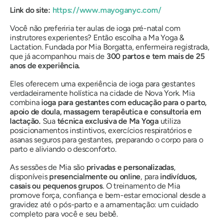
Link do site:
https://www.mayoganyc.com/
Você não preferiria ter aulas de ioga pré-natal com
instrutores experientes? Então escolha a Ma Yoga &
Lactation. Fundada por Mia Borgatta, enfermeira registrada,
que já acompanhou mais de
300 partos e tem mais de 25
anos de experiência.
Eles oferecem uma experiência de ioga para gestantes
verdadeiramente holística na cidade de Nova York. Mia
combina
ioga para gestantes com educação para o parto,
apoio de doula, massagem terapêutica e consultoria em
lactação.
Sua
técnica exclusiva de Ma Yoga
utiliza
posicionamentos instintivos, exercícios respiratórios e
asanas seguros para gestantes, preparando o corpo para o
parto e aliviando o desconforto.
As sessões de Mia são
privadas e personalizadas
,
disponíveis
presencialmente ou online
, para
indivíduos,
casais ou pequenos grupos
. O treinamento de Mia
promove força, confiança e bem-estar emocional desde a
gravidez até o pós-parto e a amamentação: um cuidado
completo para você e seu bebê.