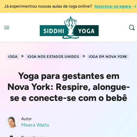
Já experimentou nossas aulas de ioga online?
Inscreva-se agora
»
»
IOGA
IOGA NOS ESTADOS UNIDOS
IOGA EM NOVA YORK
Yoga para gestantes em
Nova York: Respire, alongue-
se e conecte-se com o bebê
Autor
Meera Watts