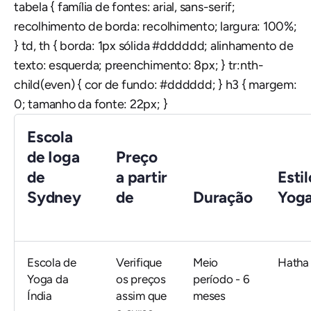
tabela { família de fontes: arial, sans-serif;
recolhimento de borda: recolhimento; largura: 100%;
} td, th { borda: 1px sólida #dddddd; alinhamento de
texto: esquerda; preenchimento: 8px; } tr:nth-
child(even) { cor de fundo: #dddddd; } h3 { margem:
0; tamanho da fonte: 22px; }
Escola
de Ioga
Preço
de
a partir
Estil
Sydney
de
Duração
Yog
Escola de
Verifique
Meio
Hatha
Yoga da
os preços
período - 6
Índia
assim que
meses