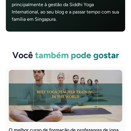
principalmente à gestão da Siddhi Yoga
International, ao seu blog e a passar tempo com sua
família em Singapura.
Você
também pode gostar
O melhor curso de formação de professores de ioga
F