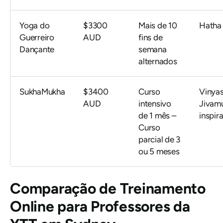
Yoga do
$3300
Mais de 10
Hatha
Guerreiro
AUD
fins de
Dançante
semana
alternados
SukhaMukha
$3400
Curso
Vinyas
AUD
intensivo
Jivamu
de 1 mês –
inspir
Curso
parcial de 3
ou 5 meses
Comparação de Treinamento
Online para Professores da