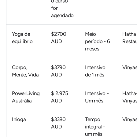
o curso
for
agendado
Yoga de
$2700
Meio
Hatha
equilíbrio
AUD
período - 6
Restau
meses
Corpo,
$3790
Intensivo
Vinya
Mente, Vida
AUD
de 1 mês
PowerLiving
$ 2.975
Intensivo -
Hatha
Austrália
AUD
Um mês
Vinya
Inioga
$3380
Tempo
Vinya
AUD
integral -
um mês